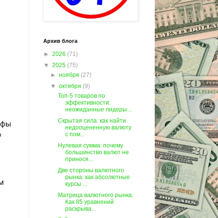
Архив блога
►
2026
(71)
▼
2025
(75)
►
ноября
(27)
▼
октября
(9)
Топ-5 товаров по
эффективности:
неожиданные лидеры...
Скрытая сила: как найти
афы
недооцененную валюту
о
с пом...
Нулевая сумма: почему
большинство валют не
принося...
Две стороны валютного
рынка: как абсолютные
м
курсы ...
Матрица валютного рынка:
Как 85 уравнений
раскрыва...