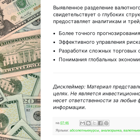
Выявленное разделение валютног
свидетельствует о глубоких стру
предоставляет аналитикам и тре
Более точного прогнозировани
Эффективного управления риск
Разработки сложных торговых 
Понимания глобальных экономи
Дисклеймер: Материал представл
целях. Не является инвестиционн
несет ответственности за любые 
информации.
на
07:46
Ярлыки:
абсолютныекурсы
,
анализрынка
,
валютные