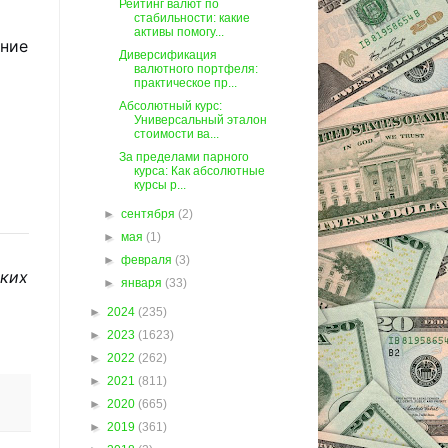
Рейтинг валют по
стабильности: какие
активы помогу...
ение
Диверсификация
валютного портфеля:
практическое пр...
Абсолютный курс:
Универсальный эталон
стоимости ва...
За пределами парного
курса: Как абсолютные
курсы р...
►
сентября
(2)
►
мая
(1)
►
февраля
(3)
ских
►
января
(33)
►
2024
(235)
►
2023
(1623)
►
2022
(262)
►
2021
(811)
►
2020
(665)
►
2019
(361)