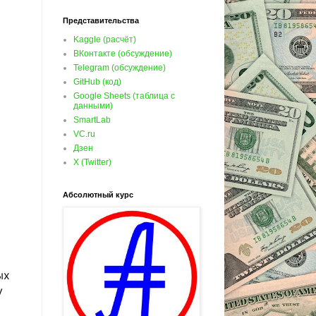
Представительства
Kaggle (расчёт)
ВКонтакте (обсуждение)
Telegram (обсуждение)
GitHub (код)
Google Sheets (таблица с
данными)
SmartLab
VC.ru
Дзен
X (Twitter)
Абсолютный курс
ых
у