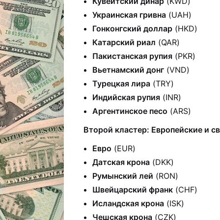
Кувейтский динар
(KWD)
Украинская гривна
(UAH)
Гонконгский доллар
(HKD)
Катарский риал
(QAR)
Пакистанская рупия
(PKR)
Вьетнамский донг
(VND)
Турецкая лира
(TRY)
Индийская рупия
(INR)
Аргентинское песо
(ARS)
Второй кластер: Европейские и с
Евро
(EUR)
Датская крона
(DKK)
Румынский лей
(RON)
Швейцарский франк
(CHF)
Исландская крона
(ISK)
Чешская крона
(CZK)