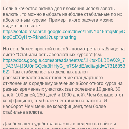
Если в качестве актива для вложения использовать
валюты, то можно выбрать наиболее стабильные по их
абсолютным курсам. Пример такого расчета можно
видеть по ссылке
https://colab.research.google.com/drive/1mNYd48rmqMnjvD
fopCcEOyHrz-Rkhsd1?usp=sharing
Но есть более простой способ - посмотреть в таблице на
листе "Стабильность абсолютных курсов" (см.
https://docs.google.com/spreadsheets/d/1lKtuxBLBBWX9_7
_JA3M4jJ3U0nGQcla3HHyG_m7SMdE/edit#gid=17316853
62).
Там стабильность отдельных валют
рассматривается как отношение стандартного
отклонения к среднему значению абсолютного курса на
разных временных участках (за последние 10 дней, 30
дней, 100 дней, 250 дней и 1000 дней). Чем больше этот
коэффициент, тем более нестабильна валюта. И
наоборот. Чем меньше коэффициент, тем более
стабильна валюта.
Для большего удобства дважды в неделю на сайте и