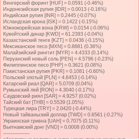
Венгерский форинт [HUF] = 0.0591 (-0.46%)
Индонезийская рупия [IDR] = 0.0013 (-0.16%)
Индийская рупия [INR] = 0.2445 (-0.07%)
Исландская крона [ISK] = 0.1422 (-0.15%)
Южнокорейская вона [KRW] = 0.0154 (-0.06%)
Кувейтский динар [KWD] = 61.2393 (-0.04%)
Казахстанский тенге [KZT] = 0.0436 (-0.15%)
Мексиканское песо [MXN] = 0.8881 (0.36%)
Малайзийский ринггит [MYR] = 4.4333 (0.14%)
Перуанский новый соль [PEN] = 4.5796 (-0.23%)
Филиппинское песо [PHP] = 0.3621 (0.08%)
Пакистанская рупия [PKR] = 0.1081 (-0.60%)
Польский злотый [PLN] = 4.6453 (-0.14%)
Катарский риал [QAR] = 5.0709 (0.04%)
Румынский лей [RON] = 4.3040 (-0.17%)
Саудовский риял [SAR] = 4.9257 (0.02%)
Тайский бат [THB] = 0.5539 (1.05%)
Турецкая лира [TRY] = 2.0420 (-0.44%)
Новый тайваньский доллар [TWD] = 0.6561 (-0.27%)
Украинская гривна [UAH] = 0.7075 (0.11%)
Вьетнамский донг [VND] = 0.0008 (0.00%)
-----------------