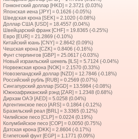
Гонконгский доллар [HKD] = 2.3721 (0.03%)
Японская иена [JPY] = 0.1626 (-0.05%)
Шведская крона [SEK] = 2.1020 (-0.08%)
Доллар США [USD] = 18.4557 (0.04%)
Швейцарский франк [CHF] = 19.8365 (-0.25%)
Евро [EUR] = 21.2869 (-0.10%)
Китайский юань [CNY] = 2.8642 (0.09%)
Чешская крона [CZK] = 0.8406 (-0.16%)
Фунт стерлингов [GBP] = 25.0617 (-0.03%)
Новый израильский шекель [ILS] = 5.7124 (-0.04%)
Норвежская крона [NOK] = 2.1570 (0.33%)
Новозеландский доллар [NZD] = 12.7846 (-0.18%)
Российский рубль [RUB] = 0.2569 (0.07%)
Сингапурский доллар [SGD] = 13.5984 (-0.08%)
Южноафриканский рэнд [ZAR] = 1.2348 (0.68%)
Дирхам ОАЭ [AED] = 5.0258 (0.04%)
Аргентинское песо [ARS] = 0.1864 (-0.12%)
Бразильский реал [BRL] = 3.3365 (0.12%)
Чилийское песо [CLP] = 0.0224 (0.19%)
Колумбийское песо [COP] = 0.0050 (0.75%)
Датская крона [DKK] = 2.8604 (-0.17%)
Египетский фунт [EGP] = 1.1771 (0.09%)