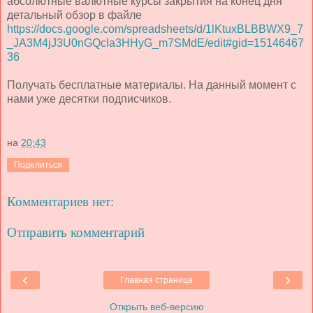
абсолютные валютные курсы закрытия на конец дня
детальный обзор в файле
https://docs.google.com/spreadsheets/d/1lKtuxBLBBWX9_7
_JA3M4jJ3U0nGQcla3HHyG_m7SMdE/edit#gid=15146467
36
Получать бесплатные материалы. На данный момент с
нами уже десятки подписчиков.
на
20:43
Поделиться
Комментариев нет:
Отправить комментарий
‹
›
Главная страница
Открыть веб-версию