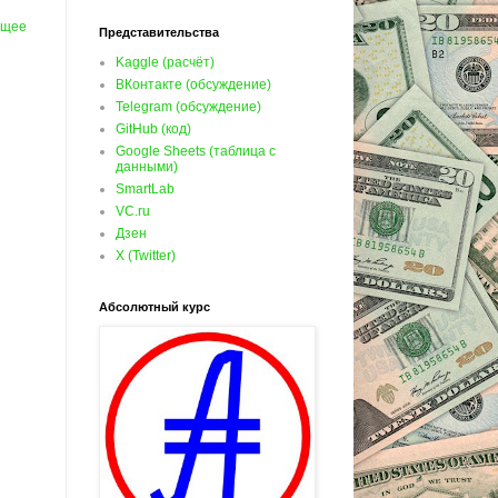
ущее
Представительства
Kaggle (расчёт)
ВКонтакте (обсуждение)
Telegram (обсуждение)
GitHub (код)
Google Sheets (таблица с
данными)
SmartLab
VC.ru
Дзен
X (Twitter)
Абсолютный курс