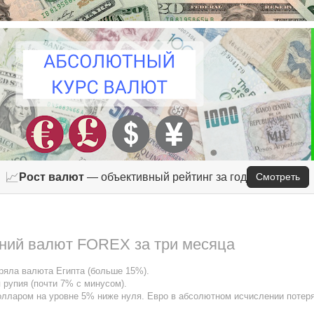
📈
Рост валют
— объективный рейтинг за год
Смотреть
ний валют FOREX за три месяца
ряла валюта Египта (больше 15%).
рупия (почти 7% с минусом).
долларом на уровне 5% ниже нуля. Евро в абсолютном исчислении потер