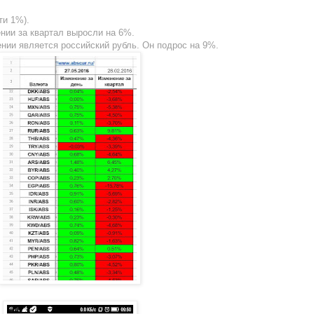
ти 1%).
нии за квартал выросли на 6%.
ии является российский рубль. Он подрос на 9%.