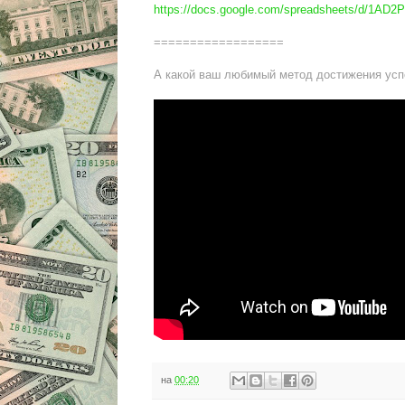
https://docs.google.com/spreadsheets/d/1
==================
А какой ваш любимый метод достижения усп
на
00:20