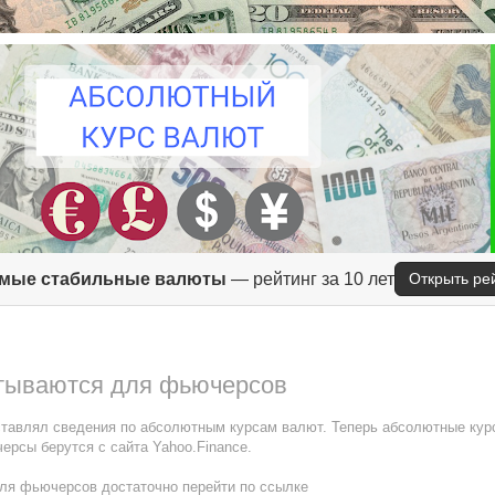
мые стабильные валюты
— рейтинг за 10 лет
Открыть ре
тываются для фьючерсов
ставлял сведения по абсолютным курсам валют. Теперь абсолютные кур
рсы берутся с сайта Yahoo.Finance.
для фьючерсов достаточно перейти по ссылке