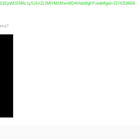
AD2P01EpWDSNRc1yS1fvIZtJMlYMiUfhmWD4VbbWgHY/edit#gid=1574358656
еха?