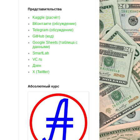
Представительства
Kaggle (расчёт)
ВКонтакте (обсуждение)
Telegram (обсуждение)
GitHub (код)
Google Sheets (таблица с
данными)
SmartLab
VC.ru
Дзен
X (Twitter)
Абсолютный курс