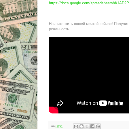
https://docs.google.com/spreadsheets/d/1
==================
Начните жить вашей мечтой сейчас! Получит
реальность.
на
00:20