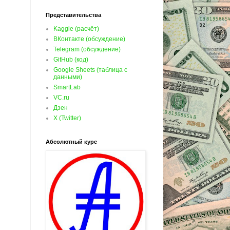
Представительства
Kaggle (расчёт)
ВКонтакте (обсуждение)
Telegram (обсуждение)
GitHub (код)
Google Sheets (таблица с
данными)
SmartLab
VC.ru
Дзен
X (Twitter)
Абсолютный курс