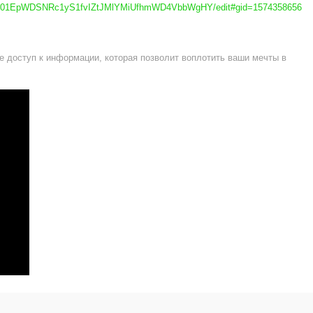
AD2P01EpWDSNRc1yS1fvIZtJMlYMiUfhmWD4VbbWgHY/edit#gid=1574358656
е доступ к информации, которая позволит воплотить ваши мечты в