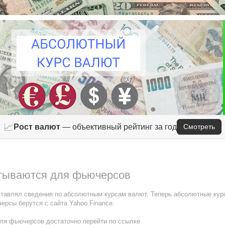
📈
Рост валют
— объективный рейтинг за год
Смотреть
тываются для фьючерсов
ставлял сведения по абсолютным курсам валют. Теперь абсолютные кур
рсы берутся с сайта Yahoo.Finance.
для фьючерсов достаточно перейти по ссылке