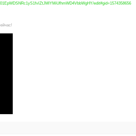
AD2P01EpWDSNRc1yS1fvIZtJMlYMiUfhmWD4VbbWgHY/edit#gid=1574358656
сейчас!