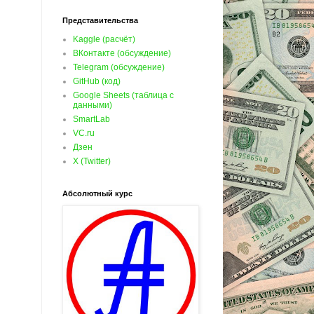
Представительства
Kaggle (расчёт)
ВКонтакте (обсуждение)
Telegram (обсуждение)
GitHub (код)
Google Sheets (таблица с
данными)
SmartLab
VC.ru
Дзен
X (Twitter)
Абсолютный курс