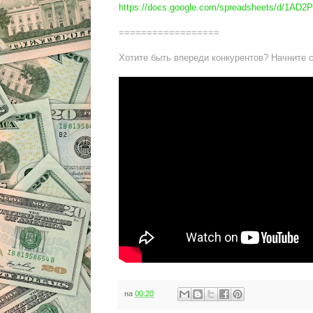
https://docs.google.com/spreadsheets/d/1
==================
Хотите быть впереди конкурентов? Начните 
на
00:20