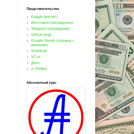
Представительства
Kaggle (расчёт)
ВКонтакте (обсуждение)
Telegram (обсуждение)
GitHub (код)
Google Sheets (таблица с
данными)
SmartLab
VC.ru
Дзен
X (Twitter)
Абсолютный курс