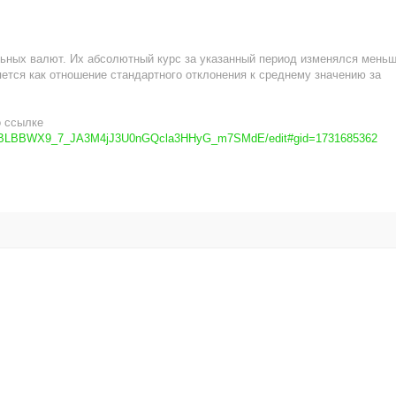
ьных валют. Их абсолютный курс за указанный период изменялся мень
яется как отношение стандартного отклонения к среднему значению за
о ссылке
lKtuxBLBBWX9_7_JA3M4jJ3U0nGQcla3HHyG_m7SMdE/edit#gid=1731685362