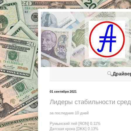
🔍
Драйве
01 сентября 2021
Лидеры стабильности сред
за последние 10 дней
Румынский лей [RON] 0.11%
Датская крона [DKK] 0.13%