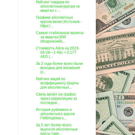
Рейтинг товаров по
абсолютным курсам за
квартал c ...
Графики абсолютных
курсов валют.Источник -
https:/...
Самые стабильные валюты
за квартал:IDR
(Индонезийс...
Стоимость Абса на 2023-
04-28---1 Абс = 0.177
AED (...
За 2 года более всего были
выгодны для вложения
(с...
Рейтинг акций по
коэффициенту Шарпа
для абсолютных...
Связь валют на графах
через корреляцию за
последни...
История рублевого и
абсолютного курсов
ГМКНорНик з...
За 5 лет более всего
выросли абсолютные
курсы таки...