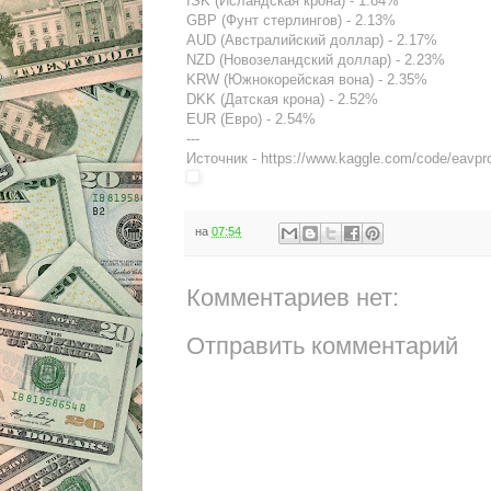
ISK (Исландская крона) - 1.84%
GBP (Фунт стерлингов) - 2.13%
AUD (Австралийский доллар) - 2.17%
NZD (Новозеландский доллар) - 2.23%
KRW (Южнокорейская вона) - 2.35%
DKK (Датская крона) - 2.52%
EUR (Евро) - 2.54%
---
Источник - https://www.kaggle.com/code/eavprog
на
07:54
Комментариев нет:
Отправить комментарий