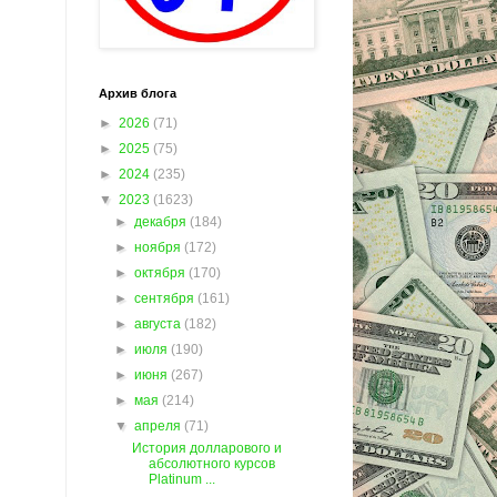
Архив блога
►
2026
(71)
►
2025
(75)
►
2024
(235)
▼
2023
(1623)
►
декабря
(184)
►
ноября
(172)
►
октября
(170)
►
сентября
(161)
►
августа
(182)
►
июля
(190)
►
июня
(267)
►
мая
(214)
▼
апреля
(71)
История долларового и
абсолютного курсов
Platinum ...