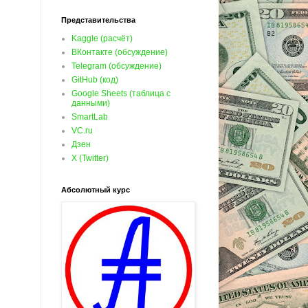
Представительства
Kaggle (расчёт)
ВКонтакте (обсуждение)
Telegram (обсуждение)
GitHub (код)
Google Sheets (таблица с
данными)
SmartLab
VC.ru
Дзен
X (Twitter)
Абсолютный курс