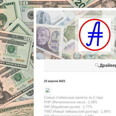
🔍
Драйве
23 апреля 2023
Самые стабильные валюты за 2 года:
PHP (Филиппинское песо) - 1.58%
INR (Индийская рупия) - 1.77%
TWD (Новый тайваньский доллар) - 1.84%