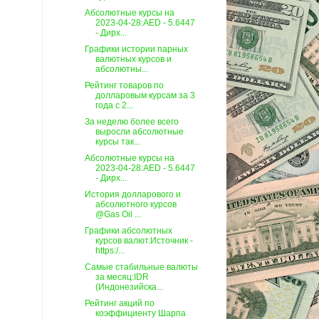
Абсолютные курсы на
2023-04-28:AED - 5.6447
- Дирх...
Графики истории парных
валютных курсов и
абсолютны...
Рейтинг товаров по
долларовым курсам за 3
года c 2...
За неделю более всего
выросли абсолютные
курсы так...
Абсолютные курсы на
2023-04-28:AED - 5.6447
- Дирх...
История долларового и
абсолютного курсов
@Gas Oil ...
Графики абсолютных
курсов валют.Источник -
https:/...
Самые стабильные валюты
за месяц:IDR
(Индонезийска...
Рейтинг акций по
коэффициенту Шарпа