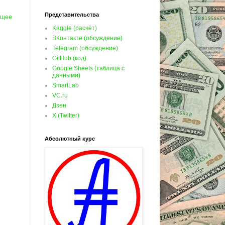
Представительства
ущее
Kaggle (расчёт)
ВКонтакте (обсуждение)
Telegram (обсуждение)
GitHub (код)
Google Sheets (таблица с
данными)
SmartLab
VC.ru
Дзен
X (Twitter)
Абсолютный курс