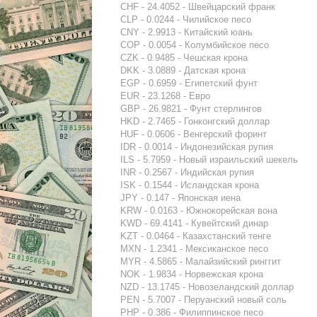
CHF - 24.4052 - Швейцарский франк
CLP - 0.0244 - Чилийское песо
CNY - 2.9913 - Китайский юань
COP - 0.0054 - Колумбийское песо
CZK - 0.9485 - Чешская крона
DKK - 3.0889 - Датская крона
EGP - 0.6959 - Египетский фунт
EUR - 23.1268 - Евро
GBP - 26.9821 - Фунт стерлингов
HKD - 2.7465 - Гонконгский доллар
HUF - 0.0606 - Венгерский форинт
IDR - 0.0014 - Индонезийская рупия
ILS - 5.7959 - Новый израильский шекель
INR - 0.2567 - Индийская рупия
ISK - 0.1544 - Исландская крона
JPY - 0.147 - Японская иена
KRW - 0.0163 - Южнокорейская вона
KWD - 69.4141 - Кувейтский динар
KZT - 0.0464 - Казахстанский тенге
MXN - 1.2341 - Мексиканское песо
MYR - 4.5865 - Малайзийский ринггит
NOK - 1.9834 - Норвежская крона
NZD - 13.1745 - Новозеландский доллар
PEN - 5.7007 - Перуанский новый соль
PHP - 0.386 - Филиппинское песо