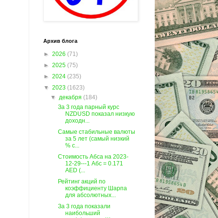
Архив блога
►
2026
(71)
►
2025
(75)
►
2024
(235)
▼
2023
(1623)
▼
декабря
(184)
За 3 года парный курс
NZDUSD показал низкую
доходн...
Самые стабильные валюты
за 5 лет (самый низкий
% с...
Стоимость Абса на 2023-
12-29---1 Абс = 0.171
AED (...
Рейтинг акций по
коэффициенту Шарпа
для абсолютных...
За 3 года показали
наибольший