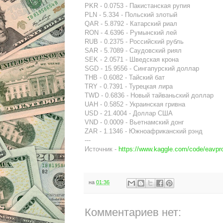
PKR - 0.0753 - Пакистанская рупия
PLN - 5.334 - Польский злотый
QAR - 5.8792 - Катарский риал
RON - 4.6396 - Румынский лей
RUB - 0.2375 - Российский рубль
SAR - 5.7089 - Саудовский риял
SEK - 2.0571 - Шведская крона
SGD - 15.9556 - Сингапурский доллар
THB - 0.6082 - Тайский бат
TRY - 0.7391 - Турецкая лира
TWD - 0.6836 - Новый тайваньский доллар
UAH - 0.5852 - Украинская гривна
USD - 21.4004 - Доллар США
VND - 0.0009 - Вьетнамский донг
ZAR - 1.1346 - Южноафриканский рэнд
---
Источник -
https://www.kaggle.com/code/eavpr
на
01:36
Комментариев нет: