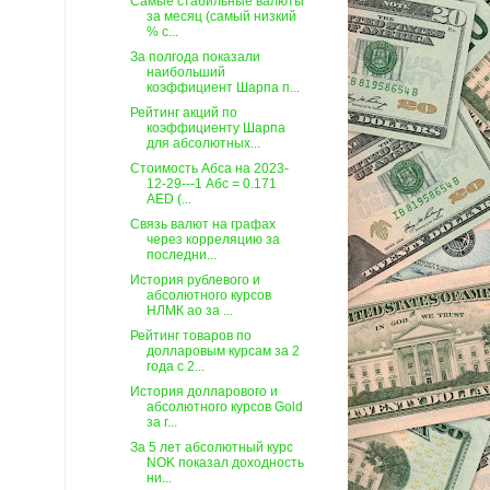
Самые стабильные валюты
за месяц (самый низкий
% с...
За полгода показали
наибольший
коэффициент Шарпа п...
Рейтинг акций по
коэффициенту Шарпа
для абсолютных...
Стоимость Абса на 2023-
12-29---1 Абс = 0.171
AED (...
Связь валют на графах
через корреляцию за
последни...
История рублевого и
абсолютного курсов
НЛМК ао за ...
Рейтинг товаров по
долларовым курсам за 2
года c 2...
История долларового и
абсолютного курсов Gold
за г...
За 5 лет абсолютный курс
NOK показал доходность
ни...