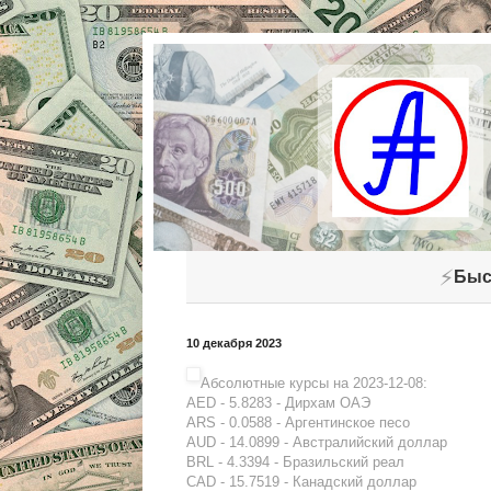
⚡
Быс
10 декабря 2023
Абсолютные курсы на 2023-12-08:
AED - 5.8283 - Дирхам ОАЭ
ARS - 0.0588 - Аргентинское песо
AUD - 14.0899 - Австралийский доллар
BRL - 4.3394 - Бразильский реал
CAD - 15.7519 - Канадский доллар