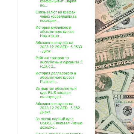
коэффициент Шарпа
по...
Связь валют на графах
через корреляцию за
последни...
История рублевого и
абсолютного курсов
Новатэк ао ...
Абсолютные курсы на
2023-12-29:AED - 5.8533
- Дирх...
Рейтинг товаров по
абсолютным курсам за 3
года c 2...
История долларового и
абсолютного курсов
Platinum ...
За квартал абсолютный
курс RUB показал
высокую дох...
Абсолютные курсы на
2023-12-29:AED - 5.852 -
Дирха...
За месяц парный курс
USDSEK показал низкую
доходно...