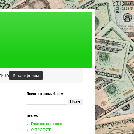
тино
К портфелям
Поиск по этому блогу
ПРОЕКТ
Главная страница
О ПРОЕКТЕ