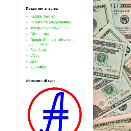
Представительства
Kaggle (расчёт)
ВКонтакте (обсуждение)
Telegram (обсуждение)
GitHub (код)
Google Sheets (таблица с
данными)
SmartLab
VC.ru
Дзен
X (Twitter)
Абсолютный курс