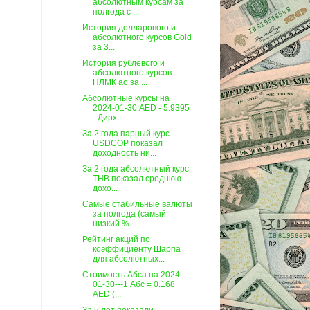
абсолютным курсам за
полгода c ...
История долларового и
абсолютного курсов Gold
за 3...
История рублевого и
абсолютного курсов
НЛМК ао за ...
Абсолютные курсы на
2024-01-30:AED - 5.9395
- Дирх...
За 2 года парный курс
USDCOP показал
доходность ни...
За 2 года абсолютный курс
THB показал среднюю
дохо...
Самые стабильные валюты
за полгода (самый
низкий %...
Рейтинг акций по
коэффициенту Шарпа
для абсолютных...
Стоимость Абса на 2024-
01-30---1 Абс = 0.168
AED (...