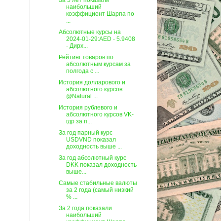
За 5 лет показали
наибольший
коэффициент Шарпа по
...
Абсолютные курсы на
2024-01-29:AED - 5.9408
- Дирх...
Рейтинг товаров по
абсолютным курсам за
полгода c ...
История долларового и
абсолютного курсов
@Natural ...
История рублевого и
абсолютного курсов VK-
гдр за п...
За год парный курс
USDVND показал
доходность выше ...
За год абсолютный курс
DKK показал доходность
выше...
Самые стабильные валюты
за 2 года (самый низкий
% ...
За 2 года показали
наибольший