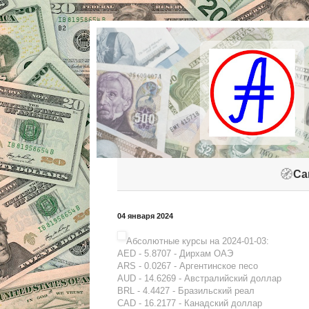
🧭
Са
04 января 2024
Абсолютные курсы на 2024-01-03:
AED - 5.8707 - Дирхам ОАЭ
ARS - 0.0267 - Аргентинское песо
AUD - 14.6269 - Австралийский доллар
BRL - 4.4427 - Бразильский реал
CAD - 16.2177 - Канадский доллар