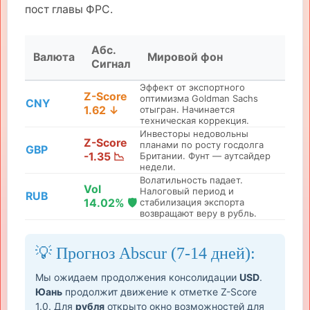
пост главы ФРС.
Абс.
Валюта
Мировой фон
Сигнал
Эффект от экспортного
Z-Score
оптимизма Goldman Sachs
CNY
1.62 ↓
отыгран. Начинается
техническая коррекция.
Инвесторы недовольны
Z-Score
планами по росту госдолга
GBP
-1.35 📉
Британии. Фунт — аутсайдер
недели.
Волатильность падает.
Vol
Налоговый период и
RUB
14.02% 🛡️
стабилизация экспорта
возвращают веру в рубль.
💡 Прогноз Abscur (7-14 дней):
Мы ожидаем продолжения консолидации
USD
.
Юань
продолжит движение к отметке Z-Score
1.0. Для
рубля
открыто окно возможностей для