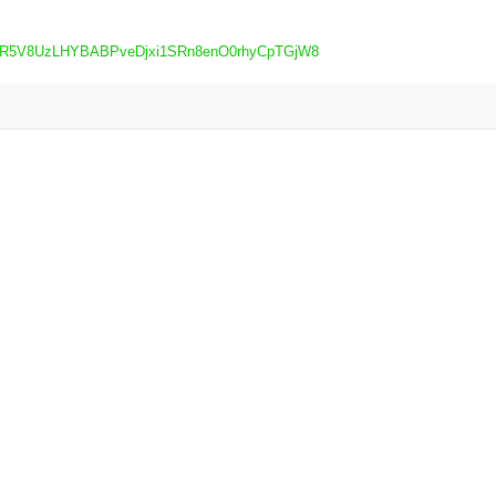
tgARrR5V8UzLHYBABPveDjxi1SRn8enO0rhyCpTGjW8