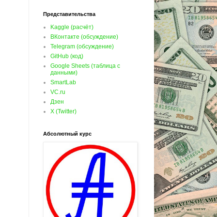
Представительства
Kaggle (расчёт)
ВКонтакте (обсуждение)
Telegram (обсуждение)
GitHub (код)
Google Sheets (таблица с
данными)
SmartLab
VC.ru
Дзен
X (Twitter)
Абсолютный курс