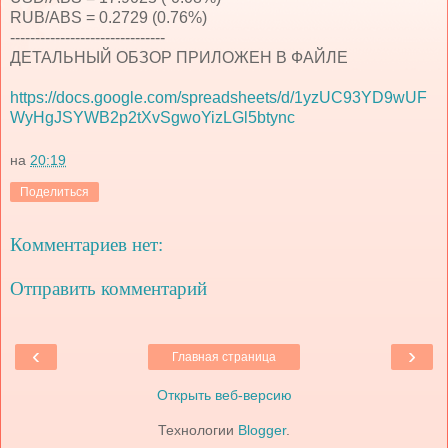
RUB/ABS = 0.2729 (0.76%)
-------------------------------
ДЕТАЛЬНЫЙ ОБЗОР ПРИЛОЖЕН В ФАЙЛЕ
https://docs.google.com/spreadsheets/d/1yzUC93YD9wUF
WyHgJSYWB2p2tXvSgwoYizLGl5btync
на
20:19
Поделиться
Комментариев нет:
Отправить комментарий
‹
›
Главная страница
Открыть веб-версию
Технологии
Blogger
.