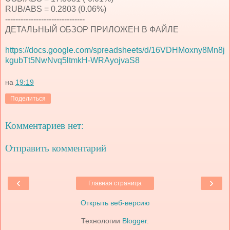
RUB/ABS = 0.2803 (0.06%)
-------------------------------
ДЕТАЛЬНЫЙ ОБЗОР ПРИЛОЖЕН В ФАЙЛЕ
https://docs.google.com/spreadsheets/d/16VDHMoxny8Mn8j
kgubTt5NwNvq5ltmkH-WRAyojvaS8
на
19:19
Поделиться
Комментариев нет:
Отправить комментарий
‹
›
Главная страница
Открыть веб-версию
Технологии
Blogger
.