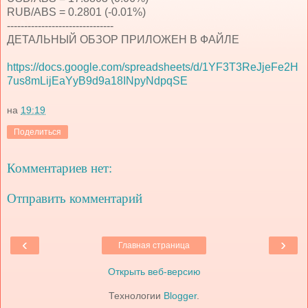
RUB/ABS = 0.2801 (-0.01%)
-------------------------------
ДЕТАЛЬНЫЙ ОБЗОР ПРИЛОЖЕН В ФАЙЛЕ
https://docs.google.com/spreadsheets/d/1YF3T3ReJjeFe2H
7us8mLijEaYyB9d9a18INpyNdpqSE
на
19:19
Поделиться
Комментариев нет:
Отправить комментарий
‹
›
Главная страница
Открыть веб-версию
Технологии
Blogger
.