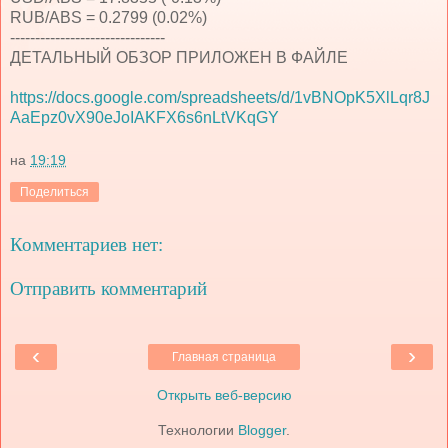
RUB/ABS = 0.2799 (0.02%)
-------------------------------
ДЕТАЛЬНЫЙ ОБЗОР ПРИЛОЖЕН В ФАЙЛЕ
https://docs.google.com/spreadsheets/d/1vBNOpK5XlLqr8J
AaEpz0vX90eJoIAKFX6s6nLtVKqGY
на
19:19
Поделиться
Комментариев нет:
Отправить комментарий
‹
›
Главная страница
Открыть веб-версию
Технологии
Blogger
.