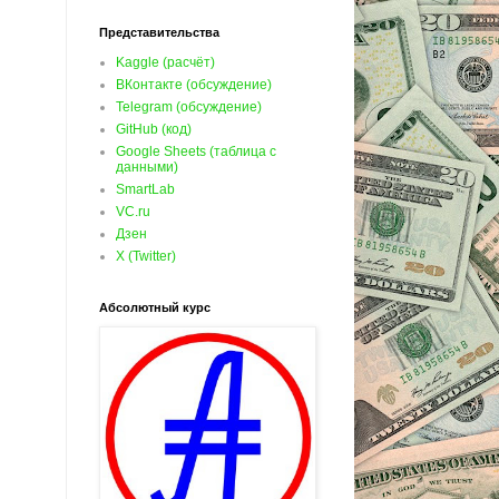
Представительства
Kaggle (расчёт)
ВКонтакте (обсуждение)
Telegram (обсуждение)
GitHub (код)
Google Sheets (таблица с
данными)
SmartLab
VC.ru
Дзен
X (Twitter)
Абсолютный курс