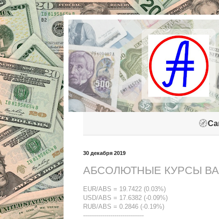
🧭
Са
30 декабря 2019
АБСОЛЮТНЫЕ КУРСЫ ВАЛ
EUR/ABS = 19.7422 (0.03%)
USD/ABS = 17.6382 (-0.09%)
RUB/ABS = 0.2846 (-0.19%)
-------------------------------