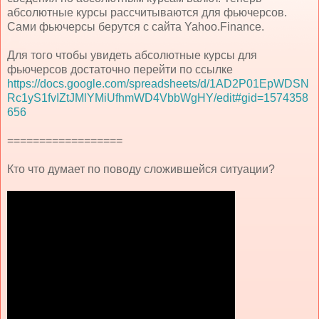
абсолютные курсы рассчитываются для фьючерсов.
Сами фьючерсы берутся с сайта Yahoo.Finance.
Для того чтобы увидеть абсолютные курсы для
фьючерсов достаточно перейти по ссылке
https://docs.google.com/spreadsheets/d/1AD2P01EpWDSN
Rc1yS1fvIZtJMlYMiUfhmWD4VbbWgHY/edit#gid=1574358
656
==================
Кто что думает по поводу сложившейся ситуации?