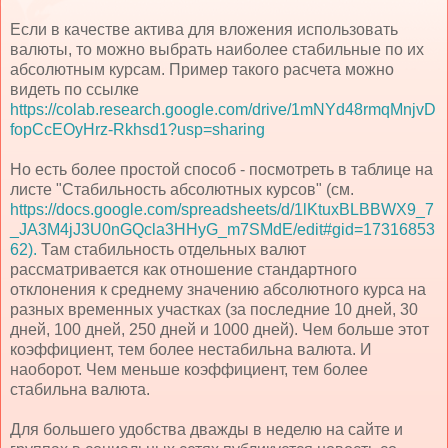
Если в качестве актива для вложения использовать
валюты, то можно выбрать наиболее стабильные по их
абсолютным курсам. Пример такого расчета можно
видеть по ссылке
https://colab.research.google.com/drive/1mNYd48rmqMnjvD
fopCcEOyHrz-Rkhsd1?usp=sharing
Но есть более простой способ - посмотреть в таблице на
листе "Стабильность абсолютных курсов" (см.
https://docs.google.com/spreadsheets/d/1lKtuxBLBBWX9_7
_JA3M4jJ3U0nGQcla3HHyG_m7SMdE/edit#gid=17316853
62).
Там стабильность отдельных валют
рассматривается как отношение стандартного
отклонения к среднему значению абсолютного курса на
разных временных участках (за последние 10 дней, 30
дней, 100 дней, 250 дней и 1000 дней). Чем больше этот
коэффициент, тем более нестабильна валюта. И
наоборот. Чем меньше коэффициент, тем более
стабильна валюта.
Для большего удобства дважды в неделю на сайте и