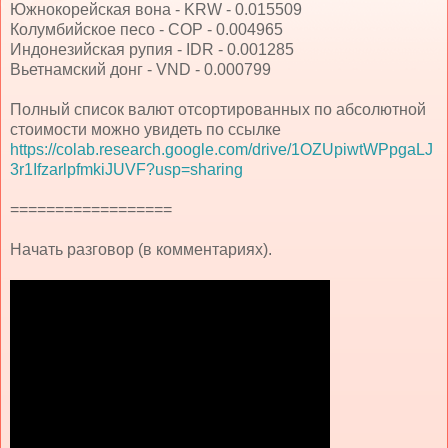
Южнокорейская вона - KRW - 0.015509
Колумбийское песо - COP - 0.004965
Индонезийская рупия - IDR - 0.001285
Вьетнамский донг - VND - 0.000799
Полный список валют отсортированных по абсолютной
стоимости можно увидеть по ссылке
https://colab.research.google.com/drive/1OZUpiwtWPpgaLJ
3r1IfzarlpfmkiJUVF?usp=sharing
==================
Начать разговор (в комментариях).