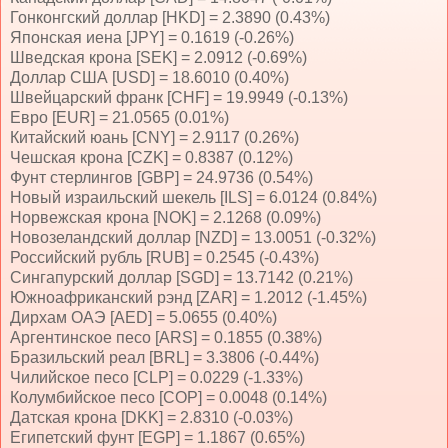
Гонконгский доллар [HKD] = 2.3890 (0.43%)
Японская иена [JPY] = 0.1619 (-0.26%)
Шведская крона [SEK] = 2.0912 (-0.69%)
Доллар США [USD] = 18.6010 (0.40%)
Швейцарский франк [CHF] = 19.9949 (-0.13%)
Евро [EUR] = 21.0565 (0.01%)
Китайский юань [CNY] = 2.9117 (0.26%)
Чешская крона [CZK] = 0.8387 (0.12%)
Фунт стерлингов [GBP] = 24.9736 (0.54%)
Новый израильский шекель [ILS] = 6.0124 (0.84%)
Норвежская крона [NOK] = 2.1268 (0.09%)
Новозеландский доллар [NZD] = 13.0051 (-0.32%)
Российский рубль [RUB] = 0.2545 (-0.43%)
Сингапурский доллар [SGD] = 13.7142 (0.21%)
Южноафриканский рэнд [ZAR] = 1.2012 (-1.45%)
Дирхам ОАЭ [AED] = 5.0655 (0.40%)
Аргентинское песо [ARS] = 0.1855 (0.38%)
Бразильский реал [BRL] = 3.3806 (-0.44%)
Чилийское песо [CLP] = 0.0229 (-1.33%)
Колумбийское песо [COP] = 0.0048 (0.14%)
Датская крона [DKK] = 2.8310 (-0.03%)
Египетский фунт [EGP] = 1.1867 (0.65%)