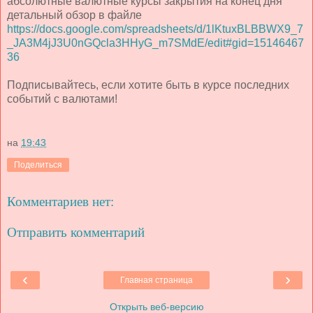
абсолютные валютные курсы закрытия на конец дня
детальный обзор в файле
https://docs.google.com/spreadsheets/d/1lKtuxBLBBWX9_7
_JA3M4jJ3U0nGQcla3HHyG_m7SMdE/edit#gid=15146467
36
Подписывайтесь, если хотите быть в курсе последних
событий с валютами!
на
19:43
Поделиться
Комментариев нет:
Отправить комментарий
‹
›
Главная страница
Открыть веб-версию