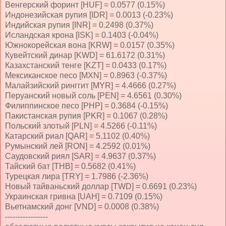
Венгерский форинт [HUF] = 0.0577 (0.15%)
Индонезийская рупия [IDR] = 0.0013 (-0.23%)
Индийская рупия [INR] = 0.2498 (0.37%)
Исландская крона [ISK] = 0.1403 (-0.04%)
Южнокорейская вона [KRW] = 0.0157 (0.35%)
Кувейтский динар [KWD] = 61.6172 (0.31%)
Казахстанский тенге [KZT] = 0.0433 (0.17%)
Мексиканское песо [MXN] = 0.8963 (-0.37%)
Малайзийский ринггит [MYR] = 4.4666 (0.27%)
Перуанский новый соль [PEN] = 4.6561 (0.30%)
Филиппинское песо [PHP] = 0.3684 (-0.15%)
Пакистанская рупия [PKR] = 0.1067 (0.28%)
Польский злотый [PLN] = 4.5266 (-0.11%)
Катарский риал [QAR] = 5.1102 (0.40%)
Румынский лей [RON] = 4.2592 (0.01%)
Саудовский риял [SAR] = 4.9637 (0.37%)
Тайский бат [THB] = 0.5682 (0.41%)
Турецкая лира [TRY] = 1.7986 (-2.36%)
Новый тайваньский доллар [TWD] = 0.6691 (0.23%)
Украинская гривна [UAH] = 0.7109 (0.15%)
Вьетнамский донг [VND] = 0.0008 (0.38%)
-----------------