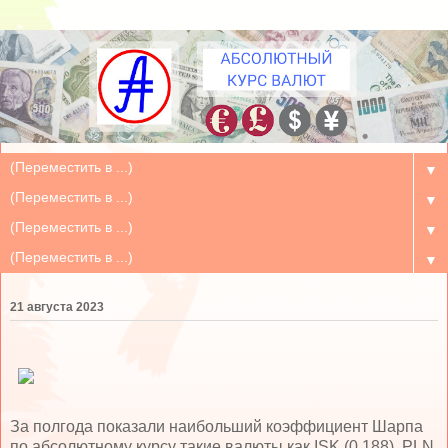
▼
▼
▼
▼
21 августа 2023
За полгода показали наибольший коэффициент Шарпа
по абсолютному курсу такие валюты как ISK (0.188), PLN