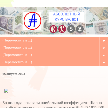
▼
▼
▼
▼
15 августа 2023
За полгода показали наибольший коэффициент Шарпа
по абсолютному курсу такие валюты как PLN (0.191), ISK