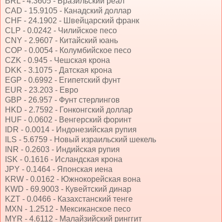
BRL - 4.3605 - Бразильский реал
CAD - 15.9105 - Канадский доллар
CHF - 24.1902 - Швейцарский франк
CLP - 0.0242 - Чилийское песо
CNY - 2.9607 - Китайский юань
COP - 0.0054 - Колумбийское песо
CZK - 0.945 - Чешская крона
DKK - 3.1075 - Датская крона
EGP - 0.6992 - Египетский фунт
EUR - 23.203 - Евро
GBP - 26.957 - Фунт стерлингов
HKD - 2.7592 - Гонконгский доллар
HUF - 0.0602 - Венгерский форинт
IDR - 0.0014 - Индонезийская рупия
ILS - 5.6759 - Новый израильский шекель
INR - 0.2603 - Индийская рупия
ISK - 0.1616 - Исландская крона
JPY - 0.1464 - Японская иена
KRW - 0.0162 - Южнокорейская вона
KWD - 69.9003 - Кувейтский динар
KZT - 0.0466 - Казахстанский тенге
MXN - 1.2512 - Мексиканское песо
MYR - 4.6112 - Малайзийский ринггит