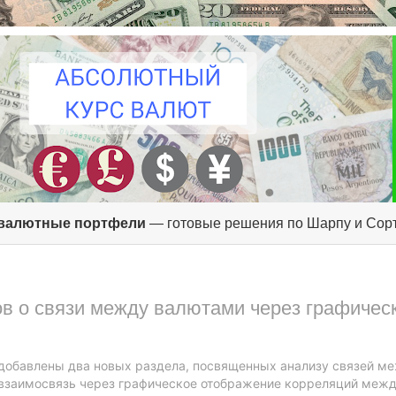
валютные портфели
— готовые решения по Шарпу и Сор
в о связи между валютами через графичес
 добавлены два новых раздела, посвященных анализу связей м
взаимосвязь через графическое отображение корреляций меж