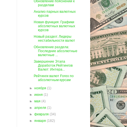
Обновление пояснений к
разделам
Анализ парных валютных
курсов
Новая функция: Графики
абсолютных валютных
курсов
Новый раздел: Лидеры
нестабильности валют
Обновление раздела:
Последние абсолютные
валютные ...
Завершение Этапа
Доработок Рейтингов
Валют: Интера...
Рейтинги валют Forex по
абсолютным курсам
►
ноября
(1)
►
июня
(1)
►
мая
(4)
►
апреля
(1)
►
февраля
(34)
►
января
(182)