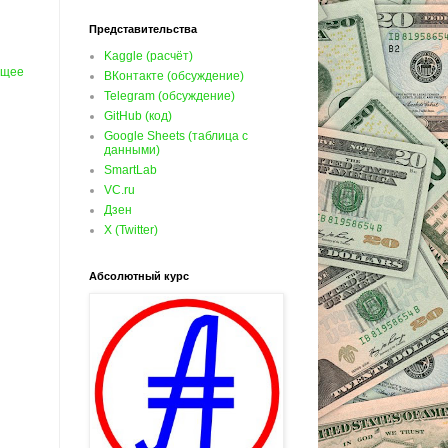
Представительства
Kaggle (расчёт)
ущее
ВКонтакте (обсуждение)
Telegram (обсуждение)
GitHub (код)
Google Sheets (таблица с
данными)
SmartLab
VC.ru
Дзен
X (Twitter)
Абсолютный курс