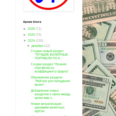
Архив блога
►
2026
(71)
►
2025
(75)
▼
2024
(235)
▼
декабря
(12)
Создан новый раздел
"ЛУЧШИЕ ВАЛЮТНЫЕ
ПОРТФЕЛИ ПО К...
Создан раздел "Лучшие
портфели по
коэффициенту Шарпа"
Обновление раздела
"Рейтинг роста/падения
валют"
Добавление новых
разделов о связи между
валютами ч...
Новая визуализация
динамики валютных
курсов