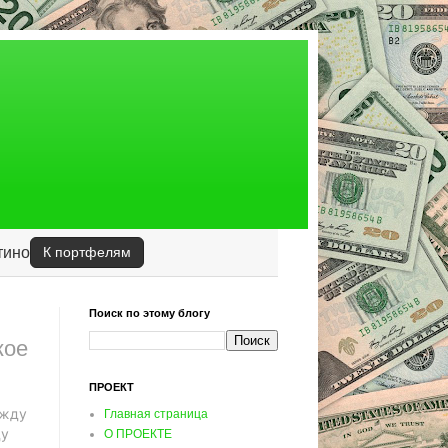
тино
К портфелям
Поиск по этому блогу
кое
ПРОЕКТ
ежду
Главная страница
ду
О ПРОЕКТЕ