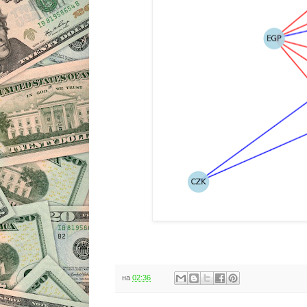
на
02:36