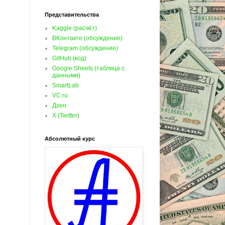
Представительства
Kaggle (расчёт)
ВКонтакте (обсуждение)
Telegram (обсуждение)
GitHub (код)
Google Sheets (таблица с
данными)
SmartLab
VC.ru
Дзен
X (Twitter)
Абсолютный курс