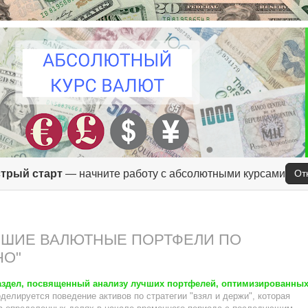
трый старт
— начните работу с абсолютными курсами
От
ЛУЧШИЕ ВАЛЮТНЫЕ ПОРТФЕЛИ ПО
НО"
аздел, посвященный анализу лучших портфелей, оптимизированных
оделируется поведение активов по стратегии "взял и держи", которая