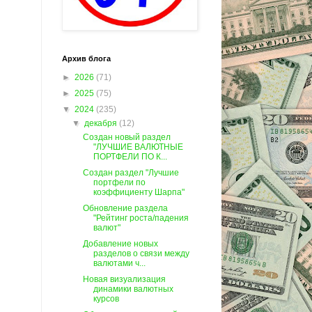
Архив блога
►
2026
(71)
►
2025
(75)
▼
2024
(235)
▼
декабря
(12)
Создан новый раздел
"ЛУЧШИЕ ВАЛЮТНЫЕ
ПОРТФЕЛИ ПО К...
Создан раздел "Лучшие
портфели по
коэффициенту Шарпа"
Обновление раздела
"Рейтинг роста/падения
валют"
Добавление новых
разделов о связи между
валютами ч...
Новая визуализация
динамики валютных
курсов