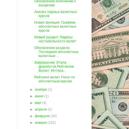
Обновление пояснений к
разделам
Анализ парных валютных
курсов
Новая функция: Графики
абсолютных валютных
курсов
Новый раздел: Лидеры
нестабильности валют
Обновление раздела:
Последние абсолютные
валютные ...
Завершение Этапа
Доработок Рейтингов
Валют: Интера...
Рейтинги валют Forex по
абсолютным курсам
►
ноября
(1)
►
июня
(1)
►
мая
(4)
►
апреля
(1)
►
февраля
(34)
►
января
(182)