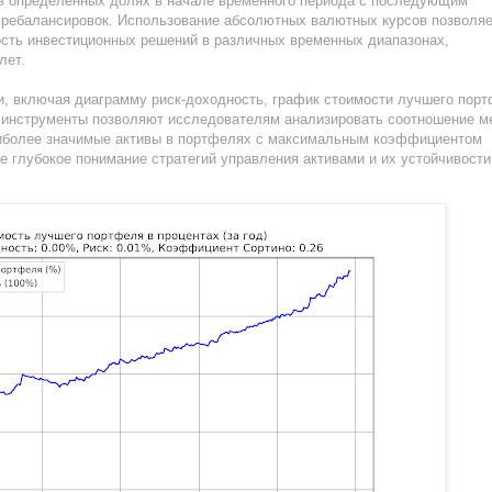
 в определенных долях в начале временного периода с последующим
 ребалансировок. Использование абсолютных валютных курсов позволя
ость инвестиционных решений в различных временных диапазонах,
лет.
и, включая диаграмму риск-доходность, график стоимости лучшего пор
и инструменты позволяют исследователям анализировать соотношение 
аиболее значимые активы в портфелях с максимальным коэффициентом
е глубокое понимание стратегий управления активами и их устойчивости