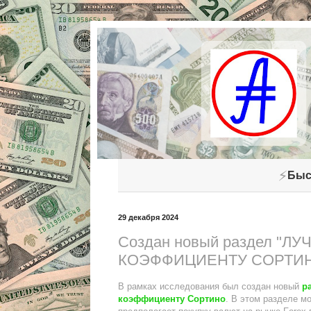
⚡
Быс
29 декабря 2024
Создан новый раздел "
КОЭФФИЦИЕНТУ СОРТИ
В рамках исследования был создан новый
р
коэффициенту Сортино
. В этом разделе м