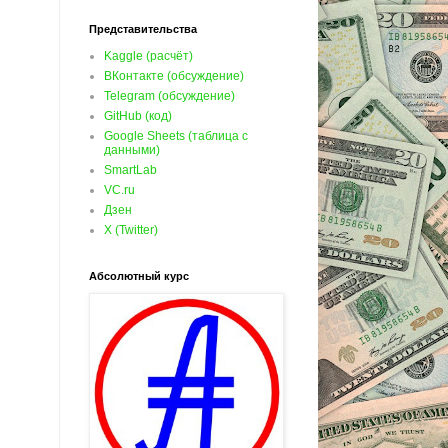
Представительства
Kaggle (расчёт)
ВКонтакте (обсуждение)
Telegram (обсуждение)
GitHub (код)
Google Sheets (таблица с
данными)
SmartLab
VC.ru
Дзен
X (Twitter)
Абсолютный курс