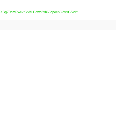
1Hk1SlXBgZ0nmRwevKvWHEdwd3xh66hpoebO2VxGSvIY