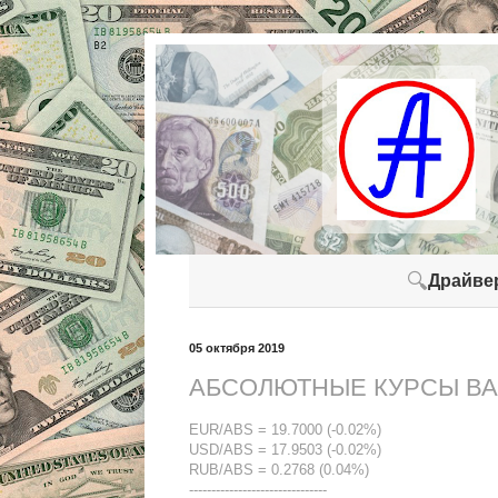
🔍
Драйве
05 октября 2019
АБСОЛЮТНЫЕ КУРСЫ ВАЛ
EUR/ABS = 19.7000 (-0.02%)
USD/ABS = 17.9503 (-0.02%)
RUB/ABS = 0.2768 (0.04%)
-------------------------------