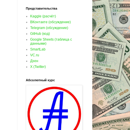
Представительства
Kaggle (расчёт)
ВКонтакте (обсуждение)
Telegram (обсуждение)
GitHub (код)
Google Sheets (таблица с
данными)
SmartLab
VC.ru
Дзен
X (Twitter)
Абсолютный курс