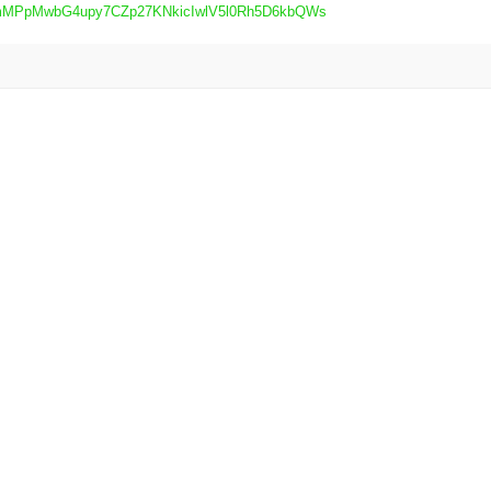
eXDmMPpMwbG4upy7CZp27KNkicIwlV5l0Rh5D6kbQWs