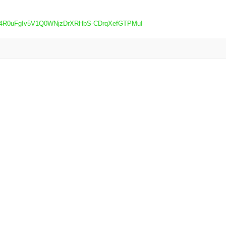
CfPj4R0uFgIv5V1Q0WNjzDrXRHbS-CDrqXefGTPMuI