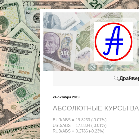
🔍
Драйве
24 октября 2019
АБСОЛЮТНЫЕ КУРСЫ ВАЛ
EUR/ABS = 19.8263 (-0.07%)
USD/ABS = 17.8304 (-0.01%)
RUB/ABS = 0.2786 (-0.23%)
-------------------------------