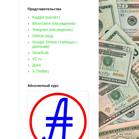
Представительства
Kaggle (расчёт)
ВКонтакте (обсуждение)
Telegram (обсуждение)
GitHub (код)
Google Sheets (таблица с
данными)
SmartLab
VC.ru
Дзен
X (Twitter)
Абсолютный курс