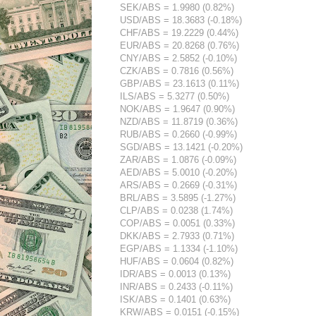
SEK/ABS = 1.9980 (0.82%)
USD/ABS = 18.3683 (-0.18%)
CHF/ABS = 19.2229 (0.44%)
EUR/ABS = 20.8268 (0.76%)
CNY/ABS = 2.5852 (-0.10%)
CZK/ABS = 0.7816 (0.56%)
GBP/ABS = 23.1613 (0.11%)
ILS/ABS = 5.3277 (0.50%)
NOK/ABS = 1.9647 (0.90%)
NZD/ABS = 11.8719 (0.36%)
RUB/ABS = 0.2660 (-0.99%)
SGD/ABS = 13.1421 (-0.20%)
ZAR/ABS = 1.0876 (-0.09%)
AED/ABS = 5.0010 (-0.20%)
ARS/ABS = 0.2669 (-0.31%)
BRL/ABS = 3.5895 (-1.27%)
CLP/ABS = 0.0238 (1.74%)
COP/ABS = 0.0051 (0.33%)
DKK/ABS = 2.7933 (0.71%)
EGP/ABS = 1.1334 (-1.10%)
HUF/ABS = 0.0604 (0.82%)
IDR/ABS = 0.0013 (0.13%)
INR/ABS = 0.2433 (-0.11%)
ISK/ABS = 0.1401 (0.63%)
KRW/ABS = 0.0151 (-0.15%)