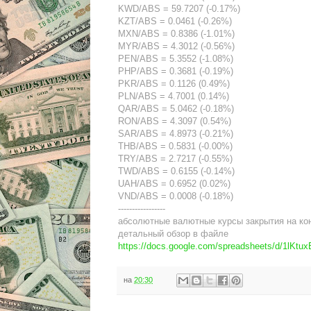
KWD/ABS = 59.7207 (-0.17%)
KZT/ABS = 0.0461 (-0.26%)
MXN/ABS = 0.8386 (-1.01%)
MYR/ABS = 4.3012 (-0.56%)
PEN/ABS = 5.3552 (-1.08%)
PHP/ABS = 0.3681 (-0.19%)
PKR/ABS = 0.1126 (0.49%)
PLN/ABS = 4.7001 (0.14%)
QAR/ABS = 5.0462 (-0.18%)
RON/ABS = 4.3097 (0.54%)
SAR/ABS = 4.8973 (-0.21%)
THB/ABS = 0.5831 (-0.00%)
TRY/ABS = 2.7217 (-0.55%)
TWD/ABS = 0.6155 (-0.14%)
UAH/ABS = 0.6952 (0.02%)
VND/ABS = 0.0008 (-0.18%)
-----------------
абсолютные валютные курсы закрытия на ко
детальный обзор в файле
https://docs.google.com/spreadsheets/d/1
на
20:30