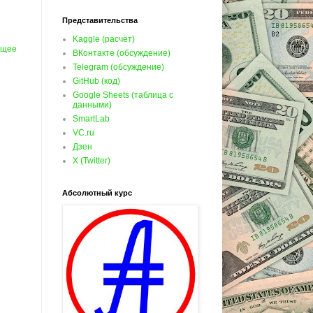
Представительства
Kaggle (расчёт)
ущее
ВКонтакте (обсуждение)
Telegram (обсуждение)
GitHub (код)
Google Sheets (таблица с
данными)
SmartLab
VC.ru
Дзен
X (Twitter)
Абсолютный курс