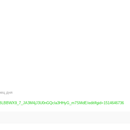
нец дня
lKtuxBLBBWX9_7_JA3M4jJ3U0nGQcla3HHyG_m7SMdE/edit#gid=1514646736