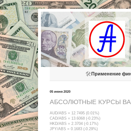
🛠️
Применение фин
05 июня 2020
АБСОЛЮТНЫЕ КУРСЫ ВАЛ
AUD/ABS = 12.7495 (0.01%)
CAD/ABS = 13.6068 (-0.23%)
HKD/ABS = 2.3704 (-0.17%)
JPY/ABS = 0.1683 (-0.29%)