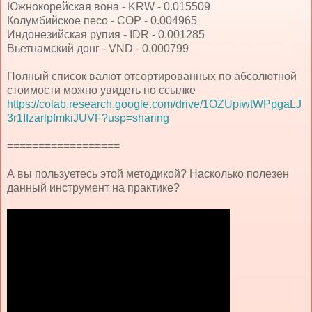
Южнокорейская вона - KRW - 0.015509
Колумбийское песо - COP - 0.004965
Индонезийская рупия - IDR - 0.001285
Вьетнамский донг - VND - 0.000799
Полный список валют отсортированных по абсолютной
стоимости можно увидеть по ссылке
https://colab.research.google.com/drive/1OZUpiwtWPpgaLJ
3r1IfzarlpfmkiJUVF?usp=sharing
==================
А вы пользуетесь этой методикой? Насколько полезен
данный инструмент на практике?