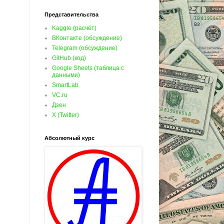
Представительства
Kaggle (расчёт)
ВКонтакте (обсуждение)
Telegram (обсуждение)
GitHub (код)
Google Sheets (таблица с
данными)
SmartLab
VC.ru
Дзен
X (Twitter)
Абсолютный курс