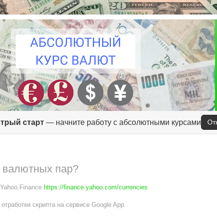
трый старт
— начните работу с абсолютными курсами
От
ы валютных пар?
 Yahoo.Finance
https://finance.yahoo.com/currencies
отработки скрипта на сервисе Google App.