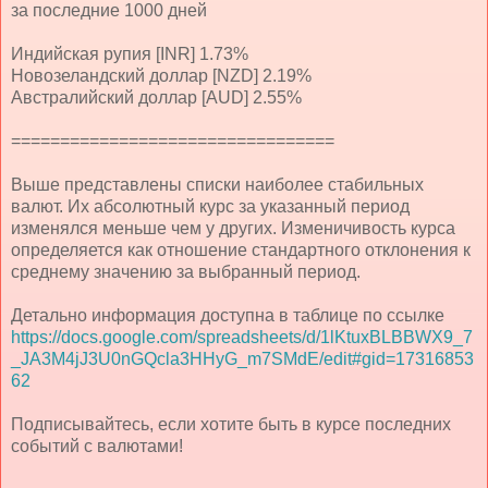
за последние 1000 дней
Индийская рупия [INR] 1.73%
Новозеландский доллар [NZD] 2.19%
Австралийский доллар [AUD] 2.55%
=================================
Выше представлены списки наиболее стабильных
валют. Их абсолютный курс за указанный период
изменялся меньше чем у других. Изменичивость курса
определяется как отношение стандартного отклонения к
среднему значению за выбранный период.
Детально информация доступна в таблице по ссылке
https://docs.google.com/spreadsheets/d/1lKtuxBLBBWX9_7
_JA3M4jJ3U0nGQcla3HHyG_m7SMdE/edit#gid=17316853
62
Подписывайтесь, если хотите быть в курсе последних
событий с валютами!