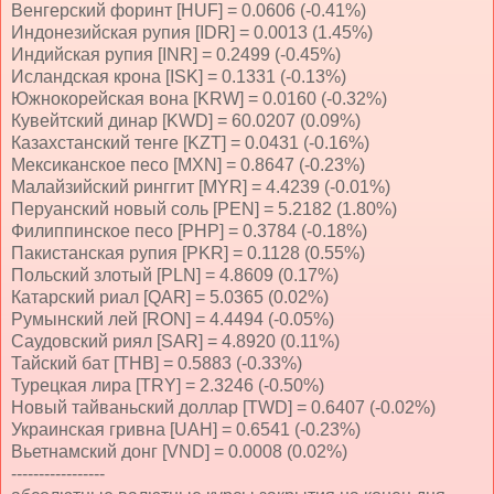
Венгерский форинт [HUF] = 0.0606 (-0.41%)
Индонезийская рупия [IDR] = 0.0013 (1.45%)
Индийская рупия [INR] = 0.2499 (-0.45%)
Исландская крона [ISK] = 0.1331 (-0.13%)
Южнокорейская вона [KRW] = 0.0160 (-0.32%)
Кувейтский динар [KWD] = 60.0207 (0.09%)
Казахстанский тенге [KZT] = 0.0431 (-0.16%)
Мексиканское песо [MXN] = 0.8647 (-0.23%)
Малайзийский ринггит [MYR] = 4.4239 (-0.01%)
Перуанский новый соль [PEN] = 5.2182 (1.80%)
Филиппинское песо [PHP] = 0.3784 (-0.18%)
Пакистанская рупия [PKR] = 0.1128 (0.55%)
Польский злотый [PLN] = 4.8609 (0.17%)
Катарский риал [QAR] = 5.0365 (0.02%)
Румынский лей [RON] = 4.4494 (-0.05%)
Саудовский риял [SAR] = 4.8920 (0.11%)
Тайский бат [THB] = 0.5883 (-0.33%)
Турецкая лира [TRY] = 2.3246 (-0.50%)
Новый тайваньский доллар [TWD] = 0.6407 (-0.02%)
Украинская гривна [UAH] = 0.6541 (-0.23%)
Вьетнамский донг [VND] = 0.0008 (0.02%)
-----------------