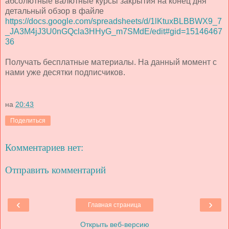
абсолютные валютные курсы закрытия на конец дня
детальный обзор в файле
https://docs.google.com/spreadsheets/d/1lKtuxBLBBWX9_7
_JA3M4jJ3U0nGQcla3HHyG_m7SMdE/edit#gid=15146467
36
Получать бесплатные материалы. На данный момент с
нами уже десятки подписчиков.
на
20:43
Поделиться
Комментариев нет:
Отправить комментарий
‹
›
Главная страница
Открыть веб-версию