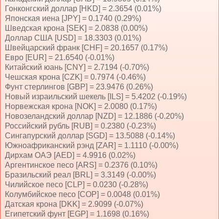
Гонконгский доллар [HKD] = 2.3654 (0.01%)
Японская иена [JPY] = 0.1740 (0.29%)
Шведская крона [SEK] = 2.0838 (0.00%)
Доллар США [USD] = 18.3303 (0.01%)
Швейцарский франк [CHF] = 20.1657 (0.17%)
Евро [EUR] = 21.6540 (-0.01%)
Китайский юань [CNY] = 2.7194 (-0.70%)
Чешская крона [CZK] = 0.7974 (-0.46%)
Фунт стерлингов [GBP] = 23.9476 (0.26%)
Новый израильский шекель [ILS] = 5.4202 (-0.19%)
Норвежская крона [NOK] = 2.0080 (0.17%)
Новозеландский доллар [NZD] = 12.1886 (-0.20%)
Российский рубль [RUB] = 0.2380 (-0.23%)
Сингапурский доллар [SGD] = 13.5088 (-0.14%)
Южноафриканский рэнд [ZAR] = 1.1110 (-0.00%)
Дирхам ОАЭ [AED] = 4.9916 (0.02%)
Аргентинское песо [ARS] = 0.2376 (0.10%)
Бразильский реал [BRL] = 3.3149 (-0.00%)
Чилийское песо [CLP] = 0.0230 (-0.28%)
Колумбийское песо [COP] = 0.0048 (0.01%)
Датская крона [DKK] = 2.9099 (-0.07%)
Египетский фунт [EGP] = 1.1698 (0.16%)