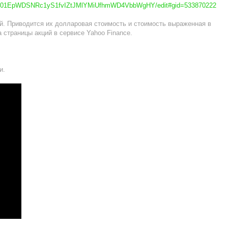
AD2P01EpWDSNRc1yS1fvIZtJMlYMiUfhmWD4VbbWgHY/edit#gid=533870222
й. Приводится их долларовая стоимость и стоимость выраженная в
 страницы акций в сервисе Yahoo Finance.
и.