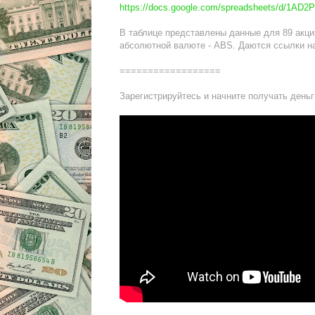
https://docs.google.com/spreadsheets/d/1
В таблице представлены данные для 89 акци
абсолютной валюте - ABS. Даются ссылки на
==================
Зарегистрируйтесь и начните получать деньг