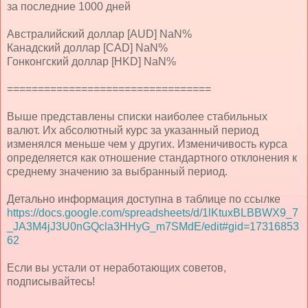
за последние 1000 дней
Австралийский доллар [AUD] NaN%
Канадский доллар [CAD] NaN%
Гонконгский доллар [HKD] NaN%
=================================
Выше представлены списки наиболее стабильных
валют. Их абсолютный курс за указанный период
изменялся меньше чем у других. Изменичивость курса
определяется как отношение стандартного отклонения к
среднему значению за выбранный период.
Детально информация доступна в таблице по ссылке
https://docs.google.com/spreadsheets/d/1lKtuxBLBBWX9_7
_JA3M4jJ3U0nGQcla3HHyG_m7SMdE/edit#gid=17316853
62
Если вы устали от неработающих советов,
подписывайтесь!