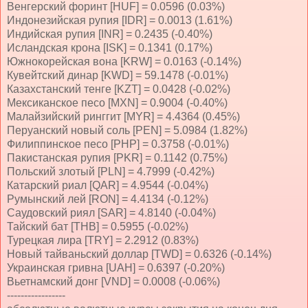
Венгерский форинт [HUF] = 0.0596 (0.03%)
Индонезийская рупия [IDR] = 0.0013 (1.61%)
Индийская рупия [INR] = 0.2435 (-0.40%)
Исландская крона [ISK] = 0.1341 (0.17%)
Южнокорейская вона [KRW] = 0.0163 (-0.14%)
Кувейтский динар [KWD] = 59.1478 (-0.01%)
Казахстанский тенге [KZT] = 0.0428 (-0.02%)
Мексиканское песо [MXN] = 0.9004 (-0.40%)
Малайзийский ринггит [MYR] = 4.4364 (0.45%)
Перуанский новый соль [PEN] = 5.0984 (1.82%)
Филиппинское песо [PHP] = 0.3758 (-0.01%)
Пакистанская рупия [PKR] = 0.1142 (0.75%)
Польский злотый [PLN] = 4.7999 (-0.42%)
Катарский риал [QAR] = 4.9544 (-0.04%)
Румынский лей [RON] = 4.4134 (-0.12%)
Саудовский риял [SAR] = 4.8140 (-0.04%)
Тайский бат [THB] = 0.5955 (-0.02%)
Турецкая лира [TRY] = 2.2912 (0.83%)
Новый тайваньский доллар [TWD] = 0.6326 (-0.14%)
Украинская гривна [UAH] = 0.6397 (-0.20%)
Вьетнамский донг [VND] = 0.0008 (-0.06%)
-----------------