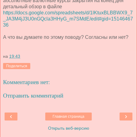
абсолютные валютные курсы закрытия на конец дня
детальный обзор в файле
https://docs.google.com/spreadsheets/d/1lKtuxBLBBWX9_7
_JA3M4jJ3U0nGQcla3HHyG_m7SMdE/edit#gid=15146467
36
А что вы думаете по этому поводу? Согласны или нет?
на
19:43
Поделиться
Комментариев нет:
Отправить комментарий
‹
›
Главная страница
Открыть веб-версию