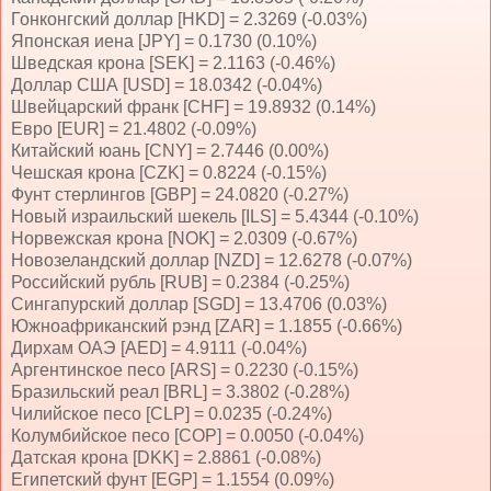
Гонконгский доллар [HKD] = 2.3269 (-0.03%)
Японская иена [JPY] = 0.1730 (0.10%)
Шведская крона [SEK] = 2.1163 (-0.46%)
Доллар США [USD] = 18.0342 (-0.04%)
Швейцарский франк [CHF] = 19.8932 (0.14%)
Евро [EUR] = 21.4802 (-0.09%)
Китайский юань [CNY] = 2.7446 (0.00%)
Чешская крона [CZK] = 0.8224 (-0.15%)
Фунт стерлингов [GBP] = 24.0820 (-0.27%)
Новый израильский шекель [ILS] = 5.4344 (-0.10%)
Норвежская крона [NOK] = 2.0309 (-0.67%)
Новозеландский доллар [NZD] = 12.6278 (-0.07%)
Российский рубль [RUB] = 0.2384 (-0.25%)
Сингапурский доллар [SGD] = 13.4706 (0.03%)
Южноафриканский рэнд [ZAR] = 1.1855 (-0.66%)
Дирхам ОАЭ [AED] = 4.9111 (-0.04%)
Аргентинское песо [ARS] = 0.2230 (-0.15%)
Бразильский реал [BRL] = 3.3802 (-0.28%)
Чилийское песо [CLP] = 0.0235 (-0.24%)
Колумбийское песо [COP] = 0.0050 (-0.04%)
Датская крона [DKK] = 2.8861 (-0.08%)
Египетский фунт [EGP] = 1.1554 (0.09%)