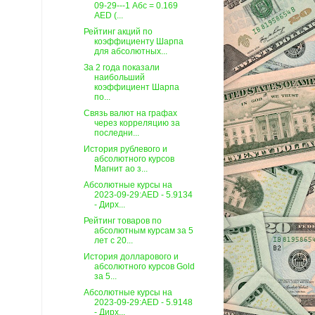
09-29---1 Абс = 0.169
AED (...
Рейтинг акций по
коэффициенту Шарпа
для абсолютных...
За 2 года показали
наибольший
коэффициент Шарпа
по...
Связь валют на графах
через корреляцию за
последни...
История рублевого и
абсолютного курсов
Магнит ао з...
Абсолютные курсы на
2023-09-29:AED - 5.9134
- Дирх...
Рейтинг товаров по
абсолютным курсам за 5
лет c 20...
История долларового и
абсолютного курсов Gold
за 5...
Абсолютные курсы на
2023-09-29:AED - 5.9148
- Дирх...