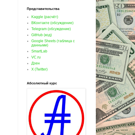
Представительства
Kaggle (расчёт)
ВКонтакте (обсуждение)
Telegram (обсуждение)
GitHub (код)
Google Sheets (таблица с
данными)
SmartLab
VC.ru
Дзен
X (Twitter)
Абсолютный курс