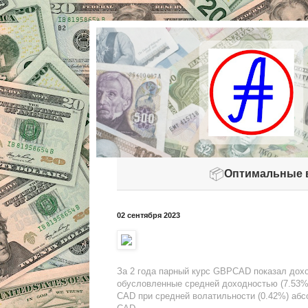
📦
Оптимальные 
02 сентября 2023
За 2 года парный курс GBPCAD показал дохо
обусловленные средней доходностью (7.53%
CAD при средней волатильности (0.42%) абс