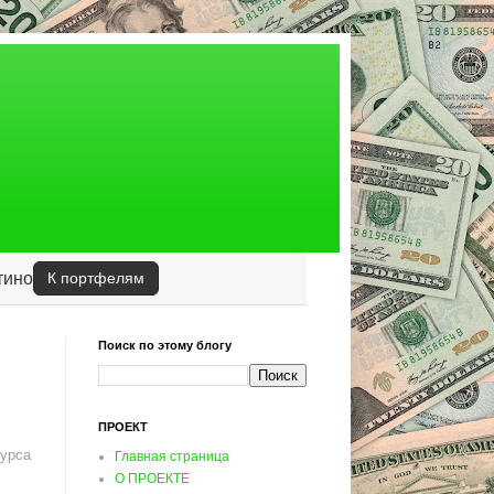
тино
К портфелям
Поиск по этому блогу
ПРОЕКТ
курса
Главная страница
О ПРОЕКТЕ