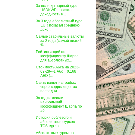
За полгода парный курс
USDKWD показал
доходность н...
За 3 года абсолютный курс
EUR показал среднюю
дохо...
Самые стабильные валюты
за 2 года (самый низкий
% ...
Рейтинг акций по
коэффициенту Шарпа
для абсолютных...
Стоимость Абса на 2023-
09-28---1 Абс = 0.168
AED (...
Связь валют на графах
через корреляцию за
последни...
За год показали
наибольший
коэффициент Шарпа по
аб...
История рублевого и
абсолютного курсов
TCS-гдр за ...
Абсолютные курсы на