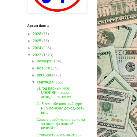
Архив блога
►
2026
(71)
►
2025
(75)
►
2024
(235)
▼
2023
(1623)
►
декабря
(184)
►
ноября
(172)
►
октября
(170)
▼
сентября
(161)
За год парный курс
USDPHP показал
доходность ниже ...
За 5 лет абсолютный курс
PLN показал доходность
ни...
Самые стабильные валюты
за полгода (самый
низкий %...
Стоимость Абса на 2023-