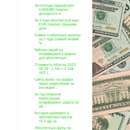
За полгода парный курс
USDKWD показал
доходность н...
За 3 года абсолютный курс
EUR показал среднюю
дохо...
Самые стабильные валюты
за 2 года (самый низкий
% ...
Рейтинг акций по
коэффициенту Шарпа
для абсолютных...
Стоимость Абса на 2023-
09-28---1 Абс = 0.168
AED (...
Связь валют на графах
через корреляцию за
последни...
За год показали
наибольший
коэффициент Шарпа по
аб...
История рублевого и
абсолютного курсов
TCS-гдр за ...
Абсолютные курсы на