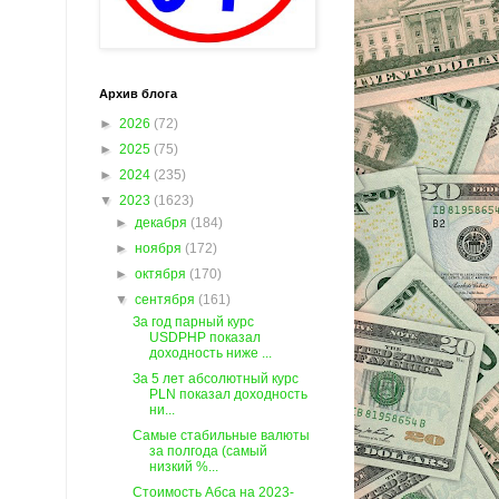
Архив блога
►
2026
(72)
►
2025
(75)
►
2024
(235)
▼
2023
(1623)
►
декабря
(184)
►
ноября
(172)
►
октября
(170)
▼
сентября
(161)
За год парный курс
USDPHP показал
доходность ниже ...
За 5 лет абсолютный курс
PLN показал доходность
ни...
Самые стабильные валюты
за полгода (самый
низкий %...
Стоимость Абса на 2023-