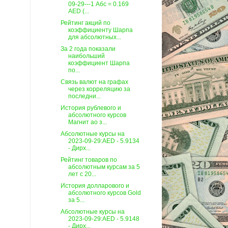
09-29---1 Абс = 0.169
AED (...
Рейтинг акций по
коэффициенту Шарпа
для абсолютных...
За 2 года показали
наибольший
коэффициент Шарпа
по...
Связь валют на графах
через корреляцию за
последни...
История рублевого и
абсолютного курсов
Магнит ао з...
Абсолютные курсы на
2023-09-29:AED - 5.9134
- Дирх...
Рейтинг товаров по
абсолютным курсам за 5
лет c 20...
История долларового и
абсолютного курсов Gold
за 5...
Абсолютные курсы на
2023-09-29:AED - 5.9148
- Дирх...