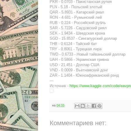
PKR - 0.0703 - Пакистанская рупия
PLN - 5.18 - Польский злотый
QAR - 5.8931 - Катарский риал
RON - 4.681 - Румынский лей
RUB - 0.224 - Российский рубль
SAR - 5.7226 - Саудовский риял
SEK - 1.9434 - Шведская крона
SGD - 15.8537 - Сингапурский доллар
THB - 0.6124 - Тайский бат
TRY - 0.8061 - Турецкая лира
TWD - 0.6733 - Новый тайваньский доллар
UAH - 0.5866 - Украинская гривна
USD - 21.451 - Доллар США
VND - 0.0009 - Вьетнамский донг
ZAR - 1.1404 - Южноафриканский рэнд
---
Источник -
https://www.kaggle.com/code/eavpr
на
04:33
Комментариев нет: