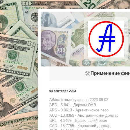
🛠️
Применение фин
04 сентября 2023
Абсолютные курсы на 2023-09-02:
AED - 5.841 - Дирхам ОАЭ
ARS - 0.0613 - Аргентинское песо
AUD - 13.8365 - Австралийский доллар
BRL - 4.3467 - Бразильский реал
CAD - 15.7755 - Канадский доллар