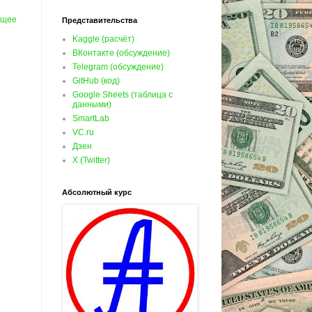
ущее
Представительства
Kaggle (расчёт)
ВКонтакте (обсуждение)
Telegram (обсуждение)
GitHub (код)
Google Sheets (таблица с
данными)
SmartLab
VC.ru
Дзен
X (Twitter)
Абсолютный курс