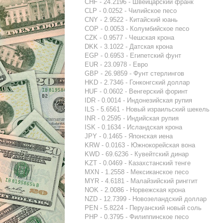
CHF - 24.2196 - Швейцарский франк
CLP - 0.0252 - Чилийское песо
CNY - 2.9522 - Китайский юань
COP - 0.0053 - Колумбийское песо
CZK - 0.9577 - Чешская крона
DKK - 3.1022 - Датская крона
EGP - 0.6953 - Египетский фунт
EUR - 23.0978 - Евро
GBP - 26.9859 - Фунт стерлингов
HKD - 2.7346 - Гонконгский доллар
HUF - 0.0602 - Венгерский форинт
IDR - 0.0014 - Индонезийская рупия
ILS - 5.6561 - Новый израильский шекель
INR - 0.2595 - Индийская рупия
ISK - 0.1634 - Исландская крона
JPY - 0.1465 - Японская иена
KRW - 0.0163 - Южнокорейская вона
KWD - 69.6236 - Кувейтский динар
KZT - 0.0469 - Казахстанский тенге
MXN - 1.2558 - Мексиканское песо
MYR - 4.6181 - Малайзийский ринггит
NOK - 2.0086 - Норвежская крона
NZD - 12.7399 - Новозеландский доллар
PEN - 5.8224 - Перуанский новый соль
PHP - 0.3795 - Филиппинское песо