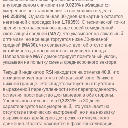
внутридневном снижении на
0,023%
наблюдается
умеренное восстановление за последнюю неделю
(+0,2508%)
. Однако общая 30-дневная картина остается
негативной с просадкой на
1,7035%
. С технической точки
зрения песо закрепилось выше своей семидневной
скользящей средней
(MA7)
, что указывает на локальный
оптимизм, но все еще торгуется ниже 30-дневной
средней
(MA30)
, что свидетельствует об отсутствии
устойчивого долгосрочного восходящего тренда.
Направление
MA7
демонстрирует позитивный уклон,
указывая на попытку смены среднесрочного вектора.
Текущий индикатор
RSI
находится на отметке
40,9
, что
позиционирует валюту в нейтральной зоне, ближе к
нижней границе. Это свидетельствует об отсутствии
выраженной перекупленности или перепроданности,
оставляя пространство для маневра в обе стороны.
Уровень волатильности в
0,3231%
за 30 дней
характеризуется как умеренный, что указывает на
отсутствие панических настроений, но и на нехватку
выраженных драйверов для резкого импульсного
движения. Валюта находится в фазе консолидации,