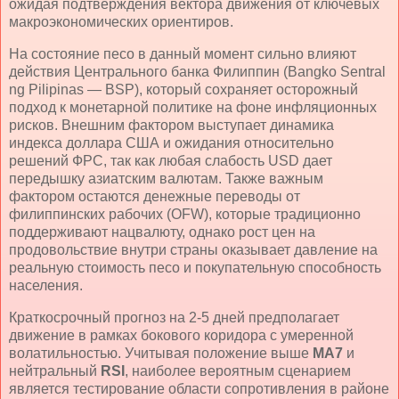
ожидая подтверждения вектора движения от ключевых
макроэкономических ориентиров.
На состояние песо в данный момент сильно влияют
действия Центрального банка Филиппин (Bangko Sentral
ng Pilipinas — BSP), который сохраняет осторожный
подход к монетарной политике на фоне инфляционных
рисков. Внешним фактором выступает динамика
индекса доллара США и ожидания относительно
решений ФРС, так как любая слабость USD дает
передышку азиатским валютам. Также важным
фактором остаются денежные переводы от
филиппинских рабочих (OFW), которые традиционно
поддерживают нацвалюту, однако рост цен на
продовольствие внутри страны оказывает давление на
реальную стоимость песо и покупательную способность
населения.
Краткосрочный прогноз на 2-5 дней предполагает
движение в рамках бокового коридора с умеренной
волатильностью. Учитывая положение выше
MA7
и
нейтральный
RSI
, наиболее вероятным сценарием
является тестирование области сопротивления в районе