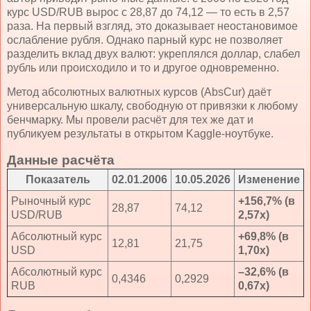
курс USD/RUB вырос с 28,87 до 74,12 — то есть в 2,57
раза. На первый взгляд, это доказывает неостановимое
ослабление рубля. Однако парный курс не позволяет
разделить вклад двух валют: укреплялся доллар, слабел
рубль или происходило и то и другое одновременно.
Метод абсолютных валютных курсов (AbsCur) даёт
универсальную шкалу, свободную от привязки к любому
бенчмарку. Мы провели расчёт для тех же дат и
публикуем результаты в открытом Kaggle-ноутбуке.
Данные расчёта
Показатель
02.01.2006
10.05.2026
Изменение
Рыночный курс
+156,7% (в
28,87
74,12
USD/RUB
2,57x)
Абсолютный курс
+69,8% (в
12,81
21,75
USD
1,70x)
Абсолютный курс
–32,6% (в
0,4346
0,2929
RUB
0,67x)