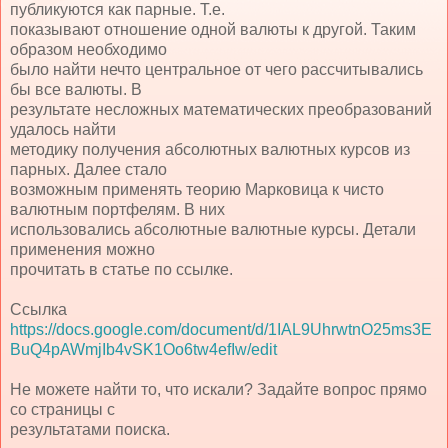
публикуются как парные. Т.е.
показывают отношение одной валюты к другой. Таким
образом необходимо
было найти нечто центральное от чего рассчитывались
бы все валюты. В
результате несложных математических преобразований
удалось найти
методику получения абсолютных валютных курсов из
парных. Далее стало
возможным применять теорию Марковица к чисто
валютным портфелям. В них
использовались абсолютные валютные курсы. Детали
применения можно
прочитать в статье по ссылке.
Ссылка
https://docs.google.com/document/d/1IAL9UhrwtnO25ms3E
BuQ4pAWmjIb4vSK1Oo6tw4efIw/edit
Не можете найти то, что искали? Задайте вопрос прямо
со страницы с
результатами поиска.