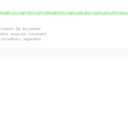
D0%BB%D1%8E%D1%82%D0%BD%D1%8B%D0%B9+%D0%BA%D1%83%
 знаете. Да, вы умеете
бите, когда вас отвлекают.
стесняйтесь, задавайте.