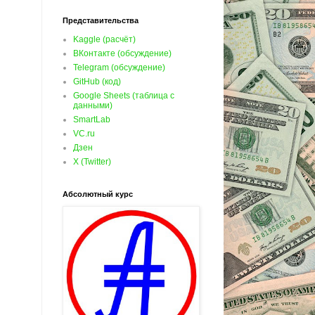
Представительства
Kaggle (расчёт)
ВКонтакте (обсуждение)
Telegram (обсуждение)
GitHub (код)
Google Sheets (таблица с
данными)
SmartLab
VC.ru
Дзен
X (Twitter)
Абсолютный курс