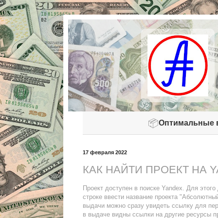
📦
Оптимальные 
17 февраля 2022
КАК НАЙТИ ПРОЕКТ НА 
Проект доступен в поиске Yandex. Для этого
строке ввести название проекта "Абсолютный
выдачи можно сразу увидеть ссылку для пер
в выдаче видны ссылки на другие ресурсы п