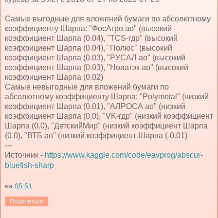
Самые выгодные для вложений бумаги по абсолютному
коэффициенту Шарпа: "ФосАгро ао" (высокий
коэффициент Шарпа (0.04), "TCS-гдр" (высокий
коэффициент Шарпа (0.04), "Полюс" (высокий
коэффициент Шарпа (0.03), "РУСАЛ ао" (высокий
коэффициент Шарпа (0.03), "Новатэк ао" (высокий
коэффициент Шарпа (0.02)
Самые невыгодные для вложений бумаги по
абсолютному коэффициенту Шарпа: "Polymetal" (низкий
коэффициент Шарпа (0.01), "АЛРОСА ао" (низкий
коэффициент Шарпа (0.0), "VK-гдр" (низкий коэффициент
Шарпа (0.0), "ДетскийМир" (низкий коэффициент Шарпа
(0.0), "ВТБ ао" (низкий коэффициент Шарпа (-0.01)
---
Источник -
https://www.kaggle.com/code/eavprog/abscur-
bluefish-sharp
на
05:51
Поделиться