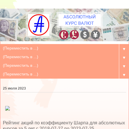
▼
▼
▼
▼
25 июля 2023
Рейтинг акций по коэффициенту Шарпа для абсолютных
курсов за 5 лет c 2018-07-27 по 2023-07-25