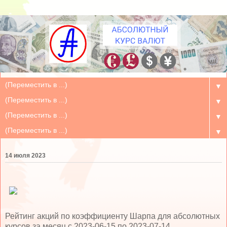
▼
▼
▼
▼
14 июля 2023
Рейтинг акций по коэффициенту Шарпа для абсолютных
курсов за месяц c 2023-06-15 по 2023-07-14