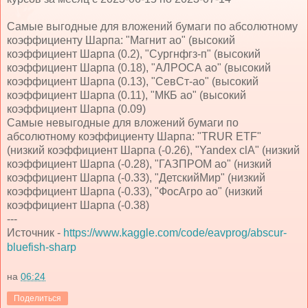
Самые выгодные для вложений бумаги по абсолютному
коэффициенту Шарпа: "Магнит ао" (высокий
коэффициент Шарпа (0.2), "Сургнфгз-п" (высокий
коэффициент Шарпа (0.18), "АЛРОСА ао" (высокий
коэффициент Шарпа (0.13), "СевСт-ао" (высокий
коэффициент Шарпа (0.11), "МКБ ао" (высокий
коэффициент Шарпа (0.09)
Самые невыгодные для вложений бумаги по
абсолютному коэффициенту Шарпа: "TRUR ETF"
(низкий коэффициент Шарпа (-0.26), "Yandex clA" (низкий
коэффициент Шарпа (-0.28), "ГАЗПРОМ ао" (низкий
коэффициент Шарпа (-0.33), "ДетскийМир" (низкий
коэффициент Шарпа (-0.33), "ФосАгро ао" (низкий
коэффициент Шарпа (-0.38)
---
Источник -
https://www.kaggle.com/code/eavprog/abscur-
bluefish-sharp
на
06:24
Поделиться