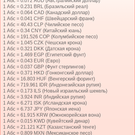
1 Абс = 0.072 AUD (Австралийский доллар)
1 Абс = 0.231 BRL (Бразильский реал)
1 Абс = 0.064 CAD (Канадский доллар)
1 Абс = 0.041 CHF (Швейцарский франк)
1 Абс = 40.43 CLP (Чилийское песо)
1 Абс = 0.34 CNY (Китайский юань)
1 Абс = 191.526 COP (Колумбийское песо)
1 Абс = 1.045 CZK (Чешская крона)
1 Абс = 0.321 DKK (Датская крона)
1 Абс = 1.469 EGP (Египетский фунт)
1 Абс = 0.043 EUR (Евро)
1 Абс = 0.037 GBP (Фунт стерлингов)
1 Абс = 0.371 HKD (Гонконгский доллар)
1 Абс = 16.803 HUF (Венгерский форинт)
1 Абс = 719.961 IDR (Индонезийская рупия)
1 Абс = 0.173 ILS (Новый израильский шекель)
1 Абс = 3.924 INR (Индийская рупия)
1 Абс = 6.271 ISK (Исландская крона)
1 Абс = 6.737 JPY (Японская иена)
1 Абс = 61.915 KRW (Южнокорейская вона)
1 Абс = 0.015 KWD (Кувейтский динар)
1 Абс = 21.121 KZT (Казахстанский тенге)
1 Абс = 0.809 MXN (Мексиканское песо)