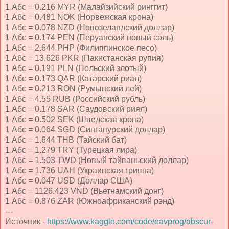
1 Абс = 0.216 MYR (Малайзийский ринггит)
1 Абс = 0.481 NOK (Норвежская крона)
1 Абс = 0.078 NZD (Новозеландский доллар)
1 Абс = 0.174 PEN (Перуанский новый соль)
1 Абс = 2.644 PHP (Филиппинское песо)
1 Абс = 13.626 PKR (Пакистанская рупия)
1 Абс = 0.191 PLN (Польский злотый)
1 Абс = 0.173 QAR (Катарский риал)
1 Абс = 0.213 RON (Румынский лей)
1 Абс = 4.55 RUB (Российский рубль)
1 Абс = 0.178 SAR (Саудовский риял)
1 Абс = 0.502 SEK (Шведская крона)
1 Абс = 0.064 SGD (Сингапурский доллар)
1 Абс = 1.644 THB (Тайский бат)
1 Абс = 1.279 TRY (Турецкая лира)
1 Абс = 1.503 TWD (Новый тайваньский доллар)
1 Абс = 1.736 UAH (Украинская гривна)
1 Абс = 0.047 USD (Доллар США)
1 Абс = 1126.423 VND (Вьетнамский донг)
1 Абс = 0.876 ZAR (Южноафриканский рэнд)
---
Источник -
https://www.kaggle.com/code/eavprog/abscur-