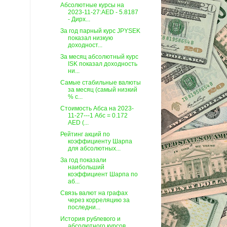
Абсолютные курсы на
2023-11-27:AED - 5.8187
- Дирх...
За год парный курс JPYSEK
показал низкую
доходност...
За месяц абсолютный курс
ISK показал доходность
ни...
Самые стабильные валюты
за месяц (самый низкий
% с...
Стоимость Абса на 2023-
11-27---1 Абс = 0.172
AED (...
Рейтинг акций по
коэффициенту Шарпа
для абсолютных...
За год показали
наибольший
коэффициент Шарпа по
аб...
Связь валют на графах
через корреляцию за
последни...
История рублевого и
абсолютного курсов