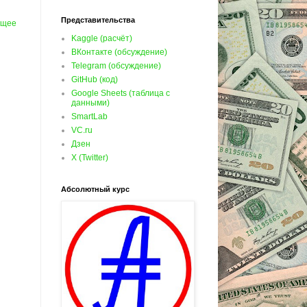
Представительства
ущее
Kaggle (расчёт)
ВКонтакте (обсуждение)
Telegram (обсуждение)
GitHub (код)
Google Sheets (таблица с
данными)
SmartLab
VC.ru
Дзен
X (Twitter)
Абсолютный курс