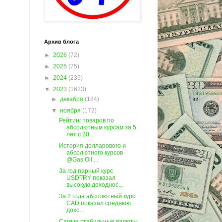
Архив блога
►
2026
(72)
►
2025
(75)
►
2024
(235)
▼
2023
(1623)
►
декабря
(184)
▼
ноября
(172)
Рейтинг товаров по
абсолютным курсам за 5
лет c 20...
История долларового и
абсолютного курсов
@Gas Oil ...
За год парный курс
USDTRY показал
высокую доходнос...
За 2 года абсолютный курс
CAD показал среднюю
дохо...
Самые стабильные валюты