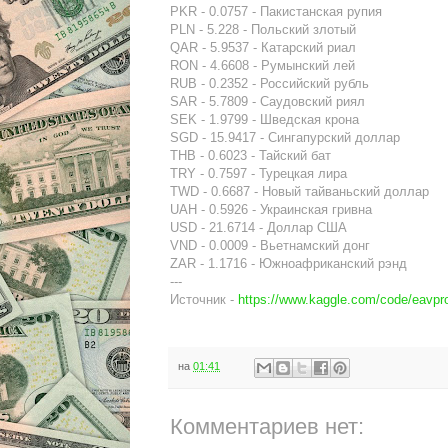
PKR - 0.0757 - Пакистанская рупия
PLN - 5.228 - Польский злотый
QAR - 5.9537 - Катарский риал
RON - 4.6608 - Румынский лей
RUB - 0.2352 - Российский рубль
SAR - 5.7809 - Саудовский риял
SEK - 1.9799 - Шведская крона
SGD - 15.9417 - Сингапурский доллар
THB - 0.6023 - Тайский бат
TRY - 0.7597 - Турецкая лира
TWD - 0.6687 - Новый тайваньский доллар
UAH - 0.5926 - Украинская гривна
USD - 21.6714 - Доллар США
VND - 0.0009 - Вьетнамский донг
ZAR - 1.1716 - Южноафриканский рэнд
---
Источник -
https://www.kaggle.com/code/eavpr
на
01:41
Комментариев нет: