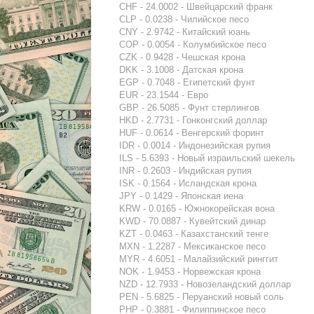
CHF - 24.0002 - Швейцарский франк
CLP - 0.0238 - Чилийское песо
CNY - 2.9742 - Китайский юань
COP - 0.0054 - Колумбийское песо
CZK - 0.9428 - Чешская крона
DKK - 3.1008 - Датская крона
EGP - 0.7048 - Египетский фунт
EUR - 23.1544 - Евро
GBP - 26.5085 - Фунт стерлингов
HKD - 2.7731 - Гонконгский доллар
HUF - 0.0614 - Венгерский форинт
IDR - 0.0014 - Индонезийская рупия
ILS - 5.6393 - Новый израильский шекель
INR - 0.2603 - Индийская рупия
ISK - 0.1564 - Исландская крона
JPY - 0.1429 - Японская иена
KRW - 0.0165 - Южнокорейская вона
KWD - 70.0887 - Кувейтский динар
KZT - 0.0463 - Казахстанский тенге
MXN - 1.2287 - Мексиканское песо
MYR - 4.6051 - Малайзийский ринггит
NOK - 1.9453 - Норвежская крона
NZD - 12.7933 - Новозеландский доллар
PEN - 5.6825 - Перуанский новый соль
PHP - 0.3881 - Филиппинское песо