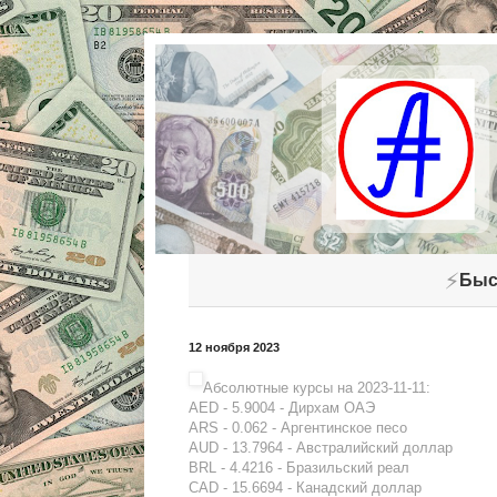
⚡
Быс
12 ноября 2023
Абсолютные курсы на 2023-11-11:
AED - 5.9004 - Дирхам ОАЭ
ARS - 0.062 - Аргентинское песо
AUD - 13.7964 - Австралийский доллар
BRL - 4.4216 - Бразильский реал
CAD - 15.6694 - Канадский доллар