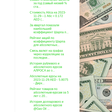
за год (самый низкий %
ста...
Стоимость Абса на 2023-
11-29---1 Абс = 0.172
AED (...
За квартал показали
наибольший
коэффициент Шарпа п...
Рейтинг акций по
коэффициенту Шарпа
для абсолютных...
Связь валют на графах
через корреляцию за
последни...
История рублевого и
абсолютного курсов
АЛРОСА ао з...
Абсолютные курсы на
2023-11-29:AED - 5.8075
- Дирх...
Рейтинг товаров по
абсолютным курсам за 5
лет c 20...
История долларового и
абсолютного курсов
@Gas Oil ...