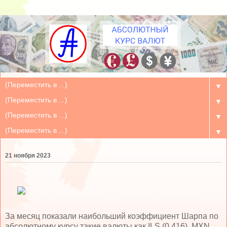
▼
▼
▼
▼
21 ноября 2023
За месяц показали наибольший коэффициент Шарпа по
абсолютному курсу такие валюты как ILS (0.416), MXN